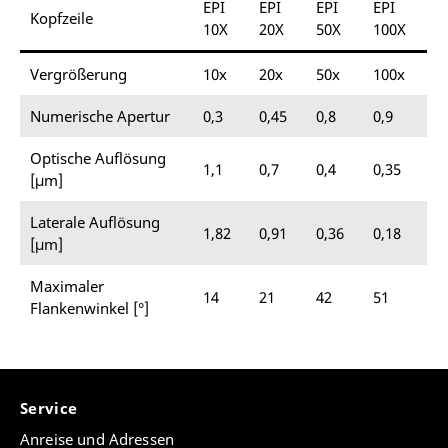
EPI
EPI
EPI
EPI
Kopfzeile
10X
20X
50X
100X
Vergrößerung
10x
20x
50x
100x
Numerische Apertur
0,3
0,45
0,8
0,9
Optische Auflösung
1,1
0,7
0,4
0,35
[μm]
Laterale Auflösung
1,82
0,91
0,36
0,18
[μm]
Maximaler
14
21
42
51
Flankenwinkel [°]
Service
Anreise und Adressen