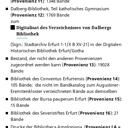
(
Provenienz 11
): 1348 Bände
Dalberg-Bibliothek, Teil katholisches Gymnasium
(
Provenienz 12
): 1769 Bände
zum
Digitalisat des Verzeichnisses von Dalbergs
Bibliothek
(Sign.: Stadtarchiv Erfurt 1-1/X B XV-21) in der Digitalen
Historischen Bibliothek Erfurt/Gotha
Bestand, der nicht den anderen Provenienzen
zugeordnet werden kann (
Provenienz 13
): 19028
Bände
Bibliothek des Conventus Erfurtensis (
Provenienz 14
):
105 Bände; die nicht im Bandkatalog zum Augustiner-
Eremitenkloster verzeichneten Bände aus demselben
Bibliothek der Bursa pauperum Erfurt (
Provenienz 15
):
15 Bände
Bibliothek des Severistiftes Erfurt (
Provenienz 16
): 21
Bände
Drucke der Bibliotheca Amploniana (
Provenienz LA =