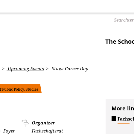
The Schoo
Upcoming Events
Stawi Career Day
 Public Policy, Studies
More li
Fachsc
Organizer
 + Foyer
Fachschaftsrat