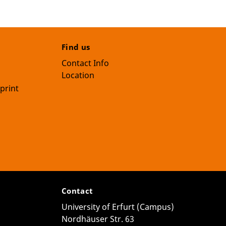
Find us
Contact Info
Location
print
Contact
University of Erfurt (Campus)
Nordhäuser Str. 63