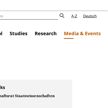
A-Z
Deutsch
l
Studies
Research
Media & Events
nks
haftsrat Staatswissenschaften