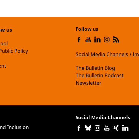
Follow us
ow us
hool
Public Policy
Social Media Channels / Im
nt
The Bulletin Blog
The Bulletin Podcast
Newsletter
Social Media Channels
and Inclusion