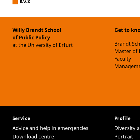
BACK
Willy Brandt School
Get to kn
of Public Policy
Brandt Sc
at the University of Erfurt
Master of 
Faculty
Manageme
Service
Profile
Advice and help in emergencies
Diversity 
Download centre
Portrait