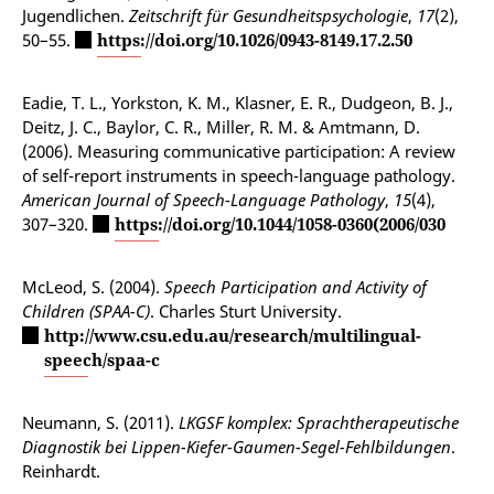
Jugendlichen.
Zeitschrift für Gesundheitspsychologie
,
17
(2),
50–55.
https://doi.org/10.1026/0943-8149.17.2.50
Eadie, T. L., Yorkston, K. M., Klasner, E. R., Dudgeon, B. J.,
Deitz, J. C., Baylor, C. R., Miller, R. M. & Amtmann, D.
(2006). Measuring communicative participation: A review
of self-report instruments in speech-language pathology.
American Journal of Speech-Language Pathology
,
15
(4),
307–320.
https://doi.org/10.1044/1058-0360(2006/030
McLeod, S. (2004).
Speech Participation and Activity of
Children (SPAA-C)
. Charles Sturt University.
http://www.csu.edu.au/research/multilingual-
speech/spaa-c
Neumann, S. (2011).
LKGSF komplex: Sprachtherapeutische
Diagnostik bei Lippen-Kiefer-Gaumen-Segel-Fehlbildungen
.
Reinhardt.