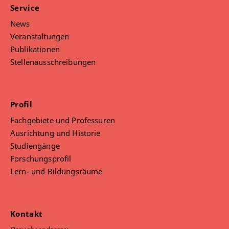
Service
Deutschdidaktik bei unterschiedlichen Lern- und
Entwicklungsständen
News
Veranstaltungen
Tischtennis, Volleyball
Publikationen
Ehrenamt (Übungsleiter im Sportverein, Mitglied
im Ortsteilrat)
Stellenausschreibungen
Profil
Fachgebiete und Professuren
Ausrichtung und Historie
Studiengänge
Forschungsprofil
Lern- und Bildungsräume
Kontakt