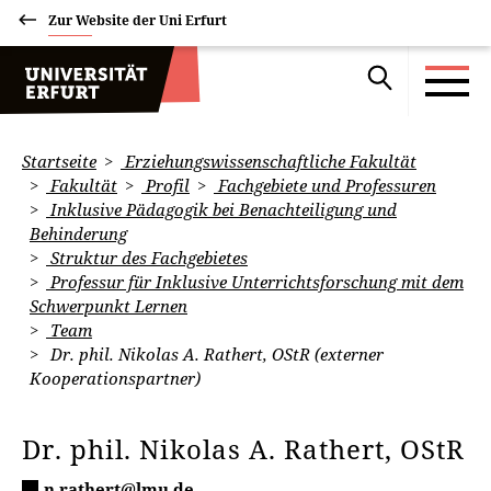
Zur Website der Uni Erfurt
Startseite
Erziehungswissenschaftliche Fakultät
Fakultät
Profil
Fachgebiete und Professuren
Inklusive Pädagogik bei Benachteiligung und
Behinderung
Struktur des Fachgebietes
Professur für Inklusive Unterrichtsforschung mit dem
Schwerpunkt Lernen
Team
Dr. phil. Nikolas A. Rathert, OStR (externer
Kooperationspartner)
Dr. phil. Nikolas A. Rathert, OStR
n.rathert@lmu.de