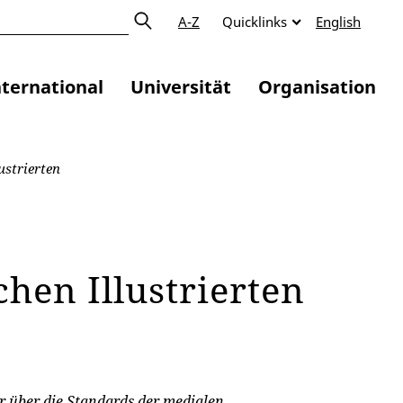
A-Z
Quicklinks
English
nternational
Universität
Organisation
ustrierten
chen Illustrierten
er über die Standards der medialen