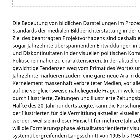
Die Bedeutung von bildlichen Darstellungen im Prozess
Standards der medialen Bildberichterstattung in der e
Ziel des beantragten Projektvorhabens sind deshalb 
sogar Jahrzehnte überspannenden Entwicklungen in d
und Diskontinuitäten in der visuellen politischen K
Politischen näher zu charakterisieren. In der aktuelle
gewichtige Tendenzen weg vom Primat des Wortes und 
Jahrzehnte markieren zudem eine ganz neue Ära in de
Kernelement massenhaft verbreiteter Medien, vor allem
auf die vergleichsweise naheliegende Frage, in welch
durch Illustrierte, Zeitungen und illustrierte Zeitung
Hälfte des 20. Jahrhunderts zeigte, kann die Forschu
der Illustrierten für die Vermittlung aktueller visuell
werden, weil sie in dieser Hinsicht für mehrere Jahrz
will die Formierungsphase aktualitätsorientierter vis
systemübergreifenden Längsschnitt von 1905 bis 194