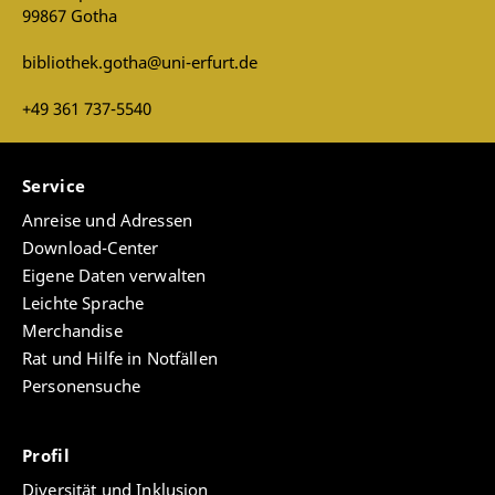
beschreiben und diskutieren. Weitere Informationen
99867 Gotha
zu dieser Veranstaltung und zu den
Gesprächspartnern finden Sie im
Blog
der
bibliothek.gotha@uni-erfurt.de
Forschungsbibliothek Gotha.
+49 361 737-5540
Sie können die Veranstaltung
hier
als
Audioaufzeichnung nachhören.
Service
Anreise und Adressen
Download-Center
Eigene Daten verwalten
Leichte Sprache
Merchandise
Rat und Hilfe in Notfällen
Personensuche
Profil
Diversität und Inklusion