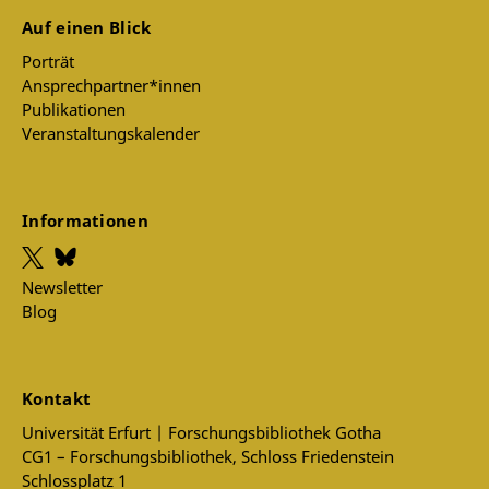
Auf einen Blick
Porträt
Ansprechpartner*innen
Publikationen
Veranstaltungskalender
Ingo Schulze, Manja Präkels und
Moderatorin Dr. Cathrine Newmark
Informationen
2. Veranstaltung am
5. November 2021
, 18:15 Uhr
Ort: Spiegelsaal, Schlossplatz 1, Schloss Friedenstein,
99867 Gotha
Newsletter
Zu Gast sind die Schriftstellerin, Musikerin und
Blog
Journalistin Manja Präkels (Berlin) und der
Schriftsteller Ingo Schulze (Berlin).
Mit Manja Präkels und Ingo Schulze sind in diesem
Kontakt
Jahr zwei prominente Personen zu Gast, die nicht nur
literarisch in ihren Werken, sondern auch politisch in
Universität Erfurt | Forschungsbibliothek Gotha
ihren Aufsätzen, Reden und Dokumentationen die
CG1 – Forschungsbibliothek, Schloss Friedenstein
gesellschaftlichen Bedingungen von Freiheit
Schlossplatz 1