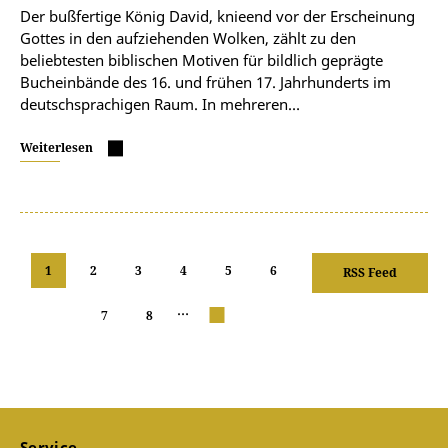
Der bußfertige König David, knieend vor der Erscheinung
Gottes in den aufziehenden Wolken, zählt zu den
beliebtesten biblischen Motiven für bildlich geprägte
Bucheinbände des 16. und frühen 17. Jahrhunderts im
deutschsprachigen Raum. In mehreren…
Weiterlesen
1
2
3
4
5
6
RSS Feed
…
7
8
nächste
Service