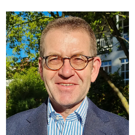
Entwicklung und der wissenschaftlichen Arbeit der
Fakultät teilnehmen.
Hinweis:
Mitgliedsbeiträge und
Spenden an den Freundeskreis der Katholisch-
Theologischen Fakultät Erfurt e.V. können steuerlich
als Sonderausgaben geltend gemacht werden.
Den Aufnahmeantrag entnehmen Sie bitte dem
Flyer des Freundeskreises der Katholisch-
Theologischen Fakultät e.V.