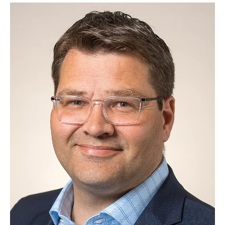
Bankverbindung
Pax-Bank Erfurt
Freundeskreis der Katholisch-Theologischen
Fakultät Erfurt e.V.
IBAN DE 11 3706 0193 5000 9000 11
BIC GENODED1PAX