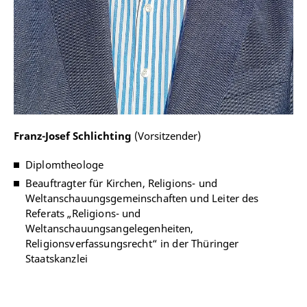
Franz-Josef Schlichting
(Vorsitzender)
Diplomtheologe
Freundeskreis e.V. der Katholisch-
Theologischen Fakultät der Universität Erfurt
Beauftragter für Kirchen, Religions- und
Postanschrift
Weltanschauungsgemeinschaften und Leiter des
Postfach 90 02 21 | D-99105 Erfurt
Referats „Religions- und
Weltanschauungsangelegenheiten,
Hausadresse
Religionsverfassungsrecht“ in der Thüringer
Domstraße 10 | D-99084 Erfurt
Staatskanzlei
freundeskreis-theol@uni-erfurt.de