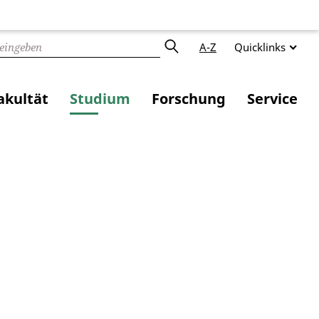
A-Z
Quicklinks
akultät
Studium
Forschung
Service