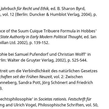
n
Jahrbuch für Recht und Ethik,
ed. B. Sharon Byrd,
 vol. 12 (Berlin: Duncker & Humblot Verlag, 2004), p.
fance of the Suum Cuique Tribuere Formula in Hobbes'
State Authority in Early Modern Political Thought
, ed. Ian
an Ltd. 2002), p. 139-152.
hie bei Samuel Pufendorf und Christian Wolff' in
lin: Walter de Gruyter Verlag, 2002), p. 525-544.
reit um die Ver­bindlichkeit des natürlichen Gesetzes
chaften seit der Frühen Neuzeit
, vol. 2: Zwischen
nneberg, Sandra Pott, Jörg Schönert and Friedrich
3.
chts­philo­sophie' in
Societas rationis. Festschrift für
ng and Ulrich Vogel, Philo­sophische Schriften, vol. 50,