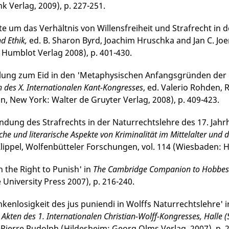
k Verlag, 2009), p. 227-251.
e um das Verhältnis von Willensfreiheit und Strafrecht in de
d Ethik,
ed. B. Sharon Byrd, Joachim Hruschka and Jan C. Joer
Humblot Verlag 2008), p. 401-430.
llung zum Eid in den 'Metaphysischen Anfangsgründen der 
n des X. Internationalen Kant-Kongresses
, ed. Valerio Rohden, 
lin, New York: Walter de Gruyter Verlag, 2008), p. 409-423.
ndung des Strafrechts in der Naturrechtslehre des 17. Jahr
sche und literarische Aspekte von Kriminalität im Mittelalter und 
ippel, Wolfen­büt­te­ler Forschungen, vol. 114 (Wies­baden: H
 the Right to Punish' in
The Cambridge Companion to Hobbes'
University Press 2007), p. 216-240.
nkenlosigkeit des jus puniendi in Wolffs Naturrechtslehre' 
Akten des 1. Internationalen Christian-Wolff-Kon­gresses, Halle (S
-Pierre Rudolph (Hildesheim: Georg Olms Verlag, 2007), p. 