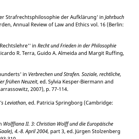
r Straf­rechts­philo­sophie der Aufklärung' in
Jahrbuch
den, Annual Review of Law and Ethics vol. 16 (Berlin:
Rechtslehre'' in
Recht und Frieden in der Philosophie
Ricardo R. Terra, Guido A. Almeida and Margit Ruffing,
hunderts' in
Verbrechen und Strafen. Soziale, rechtliche,
der frühen Neuzeit
, ed. Sylvia Kesper-Biermann and
arrassowitz, 2007), p. 77-114.
s Leviathan
, ed. Patricia Springborg (Cambridge:
in
Wolffiana II. 3: Christian Wolff und die Europäische
aale), 4.-8. April 2004,
part 3, ed. Jürgen Stolzenberg
293-310.