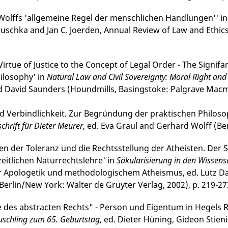
 Wolffs 'allgemeine Regel der menschlichen Handlungen'' i
uschka and Jan C. Joerden, Annual Review of Law and Ethics,
Virtue of Justice to the Concept of Legal Order - The Signi
hilosophy' in
Natural Law and Civil Sovereignty: Moral Right and 
 David Saunders (Houndmills, Basingstoke: Palgrave Macmill
d Verbindlichkeit. Zur Begründung der praktischen Philosop
chrift für Dieter Meurer
, ed. Eva Graul and Gerhard Wolff (Ber
en der Toleranz und die Rechtsstellung der Atheisten. Der St
zeitlichen Naturrechtslehre' in
Säkularisierung in den Wissens
er Apologetik und methodologischem Atheismus, ed. Lutz Da
Berlin/New York: Wal­ter de Gruyter Verlag, 2002), p. 219-27
e des abstracten Rechts" - Person und Eigentum in Hegels Re
schling zum 65. Geburts­tag
, ed. Dieter Hüning, Gideon Stieni