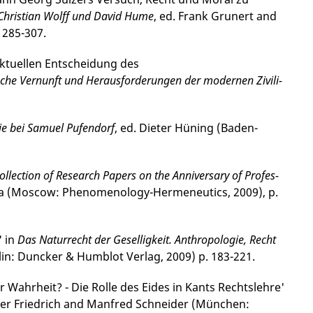
Christian Wolff und David Hume
, ed. Frank Gru­nert and
. 285-307.
aktuellen Ent­schei­dung des
sische Vernunft und Herausforderungen der modernen Zivili­
rie bei Samuel Pufendorf
, ed. Dieter Hüning (Baden-
llec­tion of Research Papers on the Anniversary of Profes­
va (Moscow: Phenomenology-Hermeneutics, 2009), p.
' in
Das Naturrecht der Geselligkeit. Anthropologie, Recht
rlin: Duncker & Humblot Verlag, 2009) p. 183-221.
Wahrheit? - Die Rolle des Eides in Kants Rechtslehre'
eter Friedrich and Manfred Schnei­der (München: