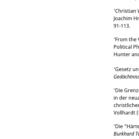
'Christian
Joachim Hr
91-113.
'From the 
Political P
Hunter and
'Gesetz un
Gedächtniss
'Die Grenz
in der neu
christlich
Vollhardt (
'Die "Härt
Burkhard Tu