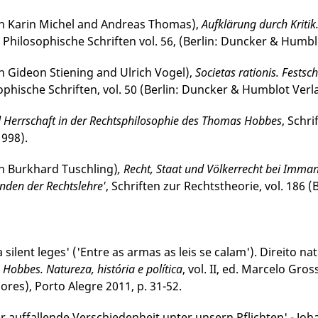
th Karin Michel and Andreas Thomas),
Aufklärung durch Kritik
, Philosophische Schriften vol. 56, (Berlin: Duncker & Humbl
th Gideon Stiening and Ulrich Vogel),
Societas rationis. Festsc
sophische Schriften, vol. 50 (Berlin: Duncker & Humblot Verl
d Herrschaft in der Rechtsphilosophie des Thomas Hobbes
, Schr
998).
h Burk­hard Tusch­ling)
, Recht, Staat und Völkerrecht bei Imma
den der Rechtslehre'
, Schriften zur Rechtstheorie, vol. 186 
 silent leges' ('Entre as armas as leis se calam'). Direito 
n
Hobbes. Natureza, história e política
, vol. II, ed. Marcelo Gr
ores), Porto Alegre 2011, p. 31-52.
hr auffallende Verschiedenheit unter unsern Pflichten' ­- J