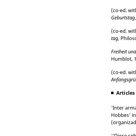
(co-ed. wi
Geburtstag
(co-ed. wi
tag
, Philo
Freiheit un
Humblot, 1
(co-ed. wit
Anfangsgrün
Articles
'Inter arma
Hobbes' i
(organizad
''Diese se