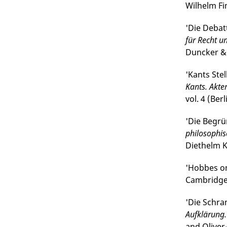
Wilhelm Fin
'Die Debatt
für Recht un
Duncker & 
'Kants Ste
Kants. Akte
vol. 4 (Ber
'Die Begrü
philo­sophi
Diethelm Kl
'Hobbes on
Cambridge 
'Die Schra
Aufklärung. 
and Oliver