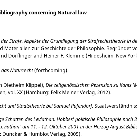
bibliography concerning Natural law
der Strafe. Aspekte der Grundlegung der Strafrechtstheorie in der 
d Materialien zur Geschichte der Philosophie. Begründet vo
rnd Dörflinger and Hei­ner F. Klemme (Hildesheim, New York
d das Naturrecht
(forthcoming).
h Diethelm Klippel),
Die zeitgenössischen Rezension zu Kants 
n, vol. XX (Hamburg: Felix Meiner Verlag, 2012).
cht und Staatstheorie bei Samuel Pufendorf
, Staatsver­ständ­n
ge Schatten des Leviathan. Hobbes' politische Philosophie nach 35
Leviathan" am 11. - 12. Oktober 2001 in der Herzog August Bibli
n: Duncker & Humblot Verlag, 2005).