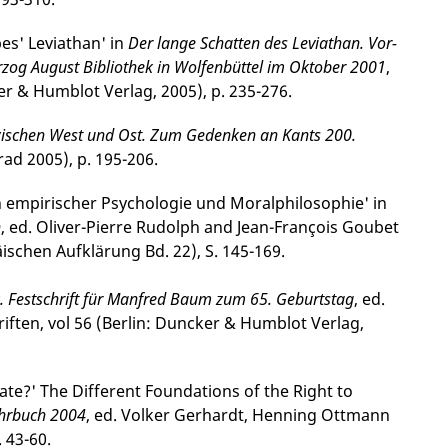
s' Levia­than' in
Der lange Schatten des Leviathan. Vor­
rzog August Bibliothek in Wolfenbüttel im Oktober 2001
,
ker & Humblot Verlag, 2005), p. 235-276.
ischen West und Ost. Zum Gedenken an Kants 200.
rad 2005), p. 195-206.
en empirischer Psychologie und Moralphilosophie' in
n
, ed. Oliver-Pierre Rudolph and Jean-François Goubet
ischen Aufklärung Bd. 22), S. 145-169.
k. Fest­schrift für Manfred Baum zum 65. Geburtstag
, ed.
iften, vol 56 (Berlin: Duncker & Humblot Verlag,
tate?' The Different Foundations of the Right to
Jahrbuch 2004
, ed. Volker Gerhardt, Henning Ottmann
 43-60.