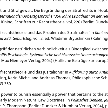
t und Strafgewalt. Die Begründung des Strafrechts in Hobbe
nternationalen Arbeitsgesprächs "350 Jahre Leviathan" an der He
 Hüning, Schriften zur Rechtstheorie, vol. 226 (Berlin: Dunc
afrechtstheorie und das Problem des Strafmaßes' in
Kant zw
nd 280. Geburtstag
, vol. 2, ed. Wladimir Bryushinkin (Kalining
griff der natürlichen Verbindlichkeit als Bindeglied zwisch
olffs Psychologie. Systema­tische und historische Untersuchunge
 Max Niemeyer Verlag, 2004) (Hallische Bei­träge zur euro­pä
frechtstheorie und das jus talionis' in
Aufklärung durch Kriti
ing, Karin Michel and Andreas Thomas, Philo­so­phische Schr
33-360.
e power to punish essentially a power that pertains to the s
Early Modern Natural Law Doc­trines' in
Poli­ti­sches Denken. 
 P. Thompson (Berlin: Duncker & Humblot Verlag, 2004), p.