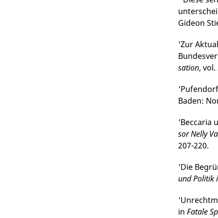
unterschei
Gideon Stie
'Zur Aktual
Bundesver
sa­tion
, vol
'Pufendorf
Baden: Nom
'Beccaria 
sor Nelly V
207-220.
'Die Begrü
und Politik
'Unrechtmä
in
Fatale Sp