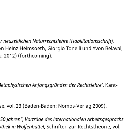
neu­zeitlichen Naturrechtslehre (Habilitationsschrift),
n Heinz Heimsoeth, Giorgio Tonelli und Yvon Belaval,
: 2012) (forthcoming).
'Metaphysischen Anfangsgründen der Rechtslehre'
, Kant-
isse, vol. 23 (Baden-Baden: Nomos-Verlag 2009).
0 Jah­ren", Vorträge des internationalen Arbeits­­gesprächs
othek in Wolfenbüttel
, Schriften zur Rechtstheorie, vol.