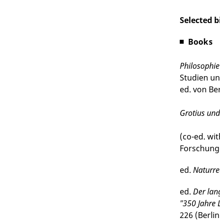
Selected 
Books
Philosophie 
Studien un
ed. von Be
Grotius un
(co-ed. wit
Forschunge
ed.
Naturre
ed.
Der lan
"350 Jahre 
226 (Berli