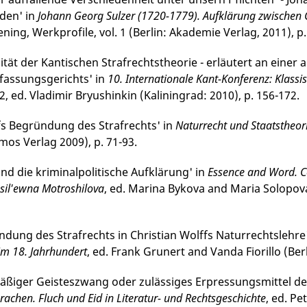
den' in
Johann Georg Sulzer (1720-1779). Aufklärung zwischen 
­ning, Werkprofile, vol. 1 (Berlin: Akademie Verlag, 2011), p
ität der Kantischen Strafrechtstheorie - erläutert an einer 
fassungsgerichts' in
10. Inter­natio­nale Kant-Konferenz: Klas
. 2, ed. Vladimir Bryushinkin (Kaliningrad: 2010), p. 156-172.
s Begründung des Strafrechts' in
Natur­recht und Staatstheo
os Verlag 2009), p. 71-93.
und die kriminalpolitische Aufklärung' in
Essence and Word. Co
asil'ewna Motroshilova
, ed. Marina Bykova and Maria Solopo
ndung des Strafrechts in Christian Wolffs Naturrechtslehre
 im 18. Jahrhundert
, ed. Frank Grunert and Vanda Fiorillo (Be
ßiger Geisteszwang oder zulässiges Erpressungsmittel der 
rachen. Fluch und Eid in Literatur- und Rechts­geschichte
, ed. P