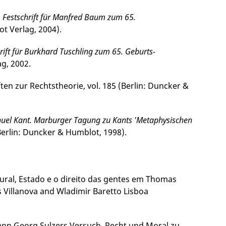
. Festschrift für Manfred Baum zum 65.
ot Verlag, 2004).
hrift für Burkhard Tuschling zum 65. Geburts­
ag, 2002.
iften zur Rechtstheorie, vol. 185 (Berlin: Duncker &
nuel Kant. Marburger Tagung zu Kants 'Meta­phy­sischen
(Berlin: Duncker & Humblot, 1998).
natural, Estado e o direito das gentes em Thomas
oss Villanova and Wladimir Baretto Lisboa
ohann Georg Sulzers Versuch, Recht und Moral zu