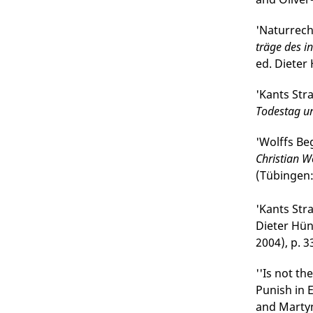
'Naturrech
träge des i
ed. Dieter
'Kants Str
Todestag u
'Wolffs Be
Christian W
(Tübingen:
'Kants Stra
Dieter Hün
2004), p. 3
''Is not th
Punish in 
and Martyn