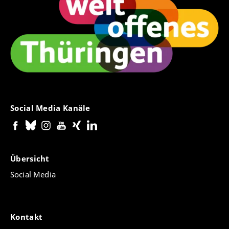
Organisation
14. - 15.11.2013 | Erfurt
"Thomas von Erfurt und Meister Eckhart"
(Prof.
Markus Vinzent und Prof. Dietmar
Mieth) |
Programm (pdf)
04. - 06.07.2013 | Erfurt
Eckhart Tage Erfurt 2013
(Prof. Dr. Dietmar
Social Media Kanäle
Mieth) |
Organisation
19. - 21.04.2013 | Mainz
Internationale Jahrestagung der Meister-Eckhart-
Übersicht
Gesellschaft: "
Sprachbilder und Bildersprache bei
Social Media
Meister Eckhart und in seiner Zeit – Strategien des
Sprechens über das Unsagbare"
|
Organisation
15.11.2012 | Erfurt
Kontakt
Workshop:
"Typen der religiösen