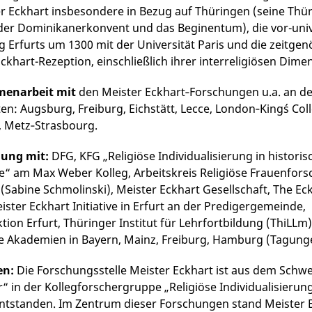
r Eckhart insbesondere in Bezug auf Thüringen (seine Thü
 der Dominikanerkonvent und das Beginentum), die vor-univ
 Erfurts um 1300 mit der Universität Paris und die zeitge
khart-Rezeption, einschließlich ihrer interreligiösen Dime
menarbeit mit
den Meister Eckhart‐Forschungen u.a. an d
ten: Augsburg, Freiburg, Eichstätt, Lecce, London‐King´s Co
, Metz‐Strasbourg.
dung mit:
DFG, KFG „Religiöse Individualisierung in historis
e“ am Max Weber Kolleg, Arbeitskreis Religiöse Frauenfor
r (Sabine Schmolinski), Meister Eckhart Gesellschaft, The Ec
ister Eckhart Initiative in Erfurt an der Predigergemeinde,
tion Erfurt, Thüringer Institut für Lehrfortbildung (ThiLLm)
e Akademien in Bayern, Mainz, Freiburg, Hamburg (Tagung
en:
Die Forschungsstelle Meister Eckhart ist aus dem Schw
er“ in der Kollegforschergruppe „Religiöse Individualisieru
entstanden. Im Zentrum dieser Forschungen stand Meister E