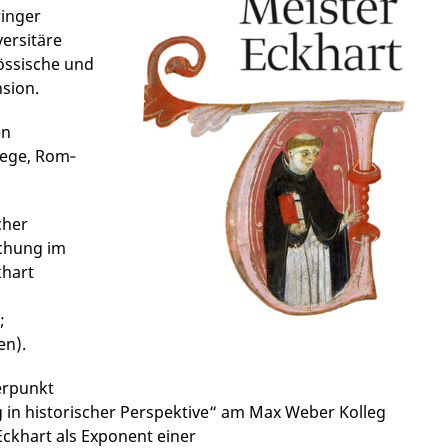
ringer
ersitäre
nössische und
nsion.
en
llege, Rom‐
cher
schung im
khart
;
en).
erpunkt
ng in historischer Perspektive“ am Max Weber Kolleg
ckhart als Exponent einer