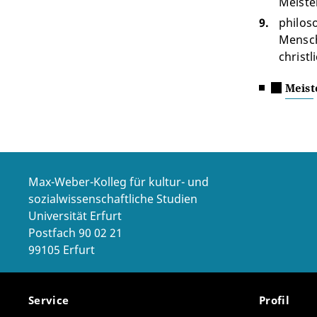
Meiste
philos
Mensch
christ
Meist
Max-Weber-Kolleg für kultur- und
sozialwissenschaftliche Studien
Universität Erfurt
Postfach 90 02 21
99105 Erfurt
Service
Profil