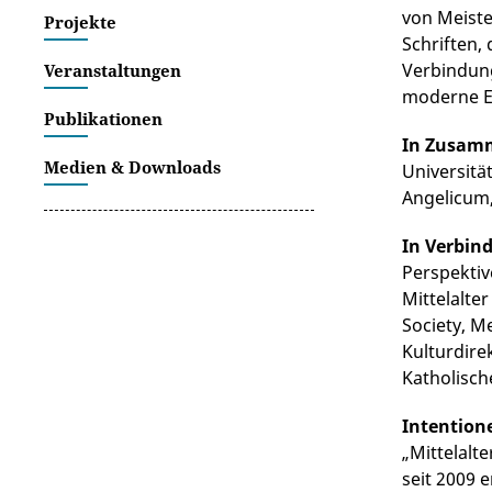
von Meiste
Projekte
Schriften,
Verbindung
Veranstaltungen
moderne Ec
Publikationen
In Zusam
Medien & Downloads
Universitä
Angelicum
In Verbin
Perspektiv
Mittelalte
Society, Me
Kulturdirek
Katholisch
Intention
„Mittelalt
seit 2009 