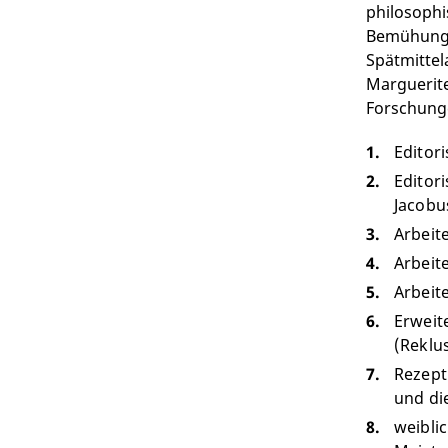
philosophi
Bemühungen
Spätmittel
Marguerite
Forschunge
Editor
Editor
Jacobus
Arbeit
Arbeit
Arbeit
Erweit
(Reklus
Rezept
und die
weibli