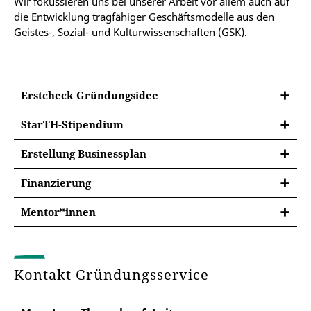
Wir fokussieren uns bei unserer Arbeit vor allem auch auf
die Entwicklung tragfähiger Geschäftsmodelle aus den
Geistes-, Sozial- und Kulturwissenschaften (GSK).
Erstcheck Gründungsidee
StarTH-Stipendium
Erstellung Businessplan
StarTH-Gründungsstipendium für
Studierende und Wiss.
Support beim Geschäftsmodell für Ideen mit
Finanzierung
Wirkung?
Mitarbeiter:innen
Finanzielle Unterstützung gesucht?
Mentor*innen
Gründungsmentor*innen gesucht?
Kontakt Gründungsservice