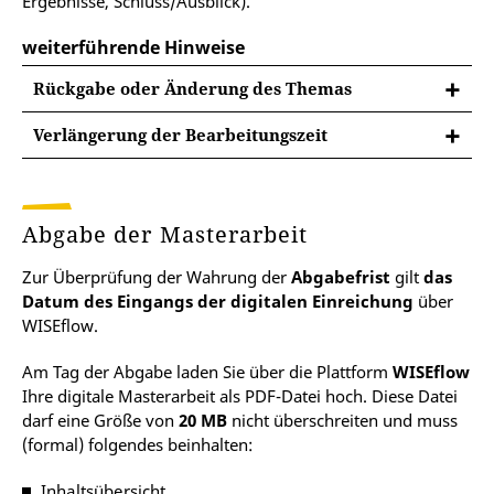
Ergebnisse, Schluss/Ausblick).
weiterführende Hinweise
Rückgabe oder Änderung des Themas
Verlängerung der Bearbeitungszeit
Krankheit
Bei einer Verhinderung aufgrund einer Erkrankung
Abgabe der Masterarbeit
müssen Sie
umgehend die Krankheitsanzeige
beim Dezernat 1: Studium & Lehre
einreichen.
Zur Überprüfung der Wahrung der
Abgabefrist
gilt
das
Hierfür ist zwingend das vorgegebene
Datum des Eingangs der digitalen Einreichung
über
Formular
zu verwenden.
WISEflow.
Am Tag der Abgabe laden Sie über die Plattform
WISEflow
Wird die Arbeits- bzw. Prüfungsunfähigkeit
Ihre digitale Masterarbeit als PDF-Datei hoch. Diese Datei
anerkannt und liegt diese in der Bearbeitungszeit der
darf eine Größe von
20 MB
nicht überschreiten und muss
Masterarbeit, wird die Bearbeitungszeit um die
(formal) folgendes beinhalten:
entsprechende Anzahl der Krankheitstage bzw. um
die beantragte Frist verlängert. Nach der Bearbeitung
Inhaltsübersicht,