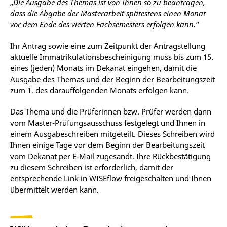
„
Die Ausgabe des Themas ist von Ihnen so zu beantragen,
sach- bzw. fachkundige Person aus einem
dass die Abgabe der Masterarbeit spätestens einen Monat
Unternehmen oder einer anderen Hochschule
vor dem Ende des vierten Fachsemesters erfolgen kann.
“
handeln, ihre Bestellung muss jedoch begründet
werden.
Ihr Antrag sowie eine zum Zeitpunkt der Antragstellung
aktuelle Immatrikulationsbescheinigung muss bis zum 15.
Formalitäten für die Beantragung
eines (jeden) Monats im Dekanat eingehen, damit die
Ausgabe des Themas und der Beginn der Bearbeitungszeit
Abklärung der Möglichkeit und der
zum 1. des darauffolgenden Monats erfolgen kann.
Zweckmäßigkeit der Bestellung einer externen
Zweitprüferin bzw. eines externen Zweitprüfers
Das Thema und die Prüferinnen bzw. Prüfer werden dann
mit der betreuenden Erstprüferin bzw. dem
vom Master-Prüfungsausschuss festgelegt und Ihnen in
betreuenden Erstprüfer.
einem Ausgabeschreiben mitgeteilt. Dieses Schreiben wird
Stellung eines schriftlichen
Antrags
an den
Ihnen einige Tage vor dem Beginn der Bearbeitungszeit
vom Dekanat per E-Mail zugesandt. Ihre Rückbestätigung
M-Prüfungsausschuss, aus dem hervorgeht,
zu diesem Schreiben ist erforderlich, damit der
warum diese externe Zweitprüferin bzw. dieser
entsprechende Link in WISEflow freigeschalten und Ihnen
externe Zweitprüfer diese Aufgabe in gleichem
übermittelt werden kann.
Maße erfüllen würde anstelle einer Professorin,
eines Professors oder einer anderen
prüfungsberechtigten Person der Universität