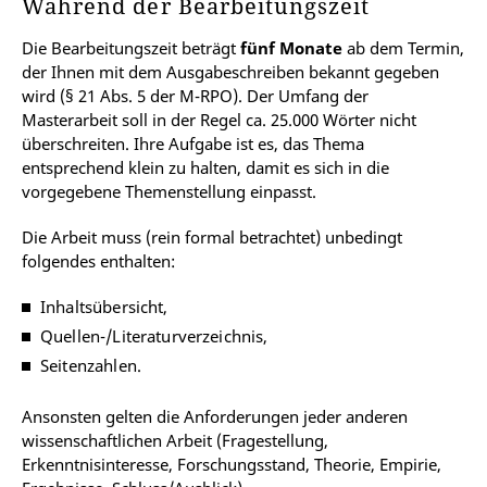
Während der Bearbeitungszeit
Erfurt, und Mitzeichnung dessen durch die
Erstprüferin bzw. den Erstprüfer.
Die Bearbeitungszeit beträgt
fünf Monate
ab dem Termin,
Einreichen des Antrags zusammen mit den
der Ihnen mit dem Ausgabeschreiben bekannt gegeben
Kontaktdaten der Zweitprüferin bzw. des
wird (§ 21 Abs. 5 der M-RPO). Der Umfang der
Zweitprüfers sowie dem „Antrag auf Ausgabe des
Masterarbeit soll in der Regel ca. 25.000 Wörter nicht
Themas der Masterarbeit“.
überschreiten. Ihre Aufgabe ist es, das Thema
entsprechend klein zu halten, damit es sich in die
vorgegebene Themenstellung einpasst.
Die Arbeit muss (rein formal betrachtet) unbedingt
folgendes enthalten:
Inhaltsübersicht,
Quellen-/Literaturverzeichnis,
Seitenzahlen.
Ansonsten gelten die Anforderungen jeder anderen
wissenschaftlichen Arbeit (Fragestellung,
Erkenntnisinteresse, Forschungsstand, Theorie, Empirie,