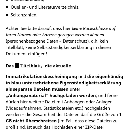
der hierzu im Dekanat eingegangen Dokumente
Quellen- und Literaturverzeichnis,
erhalten Sie ein Schreiben mit dem neu berechneten
Abgabetermin.
Seitenzahlen.
Achten Sie bitte darauf, dass hier
keine Rückschlüsse auf
Ihren Namen oder Adresse gezogen werden können
(personenbezogene Daten – Datenschutz), d.h. kein
Titelblatt, keine Selbstständigkeitserklärung in diesem
Dokument einfügen!
Das
Titelblatt,
die aktuelle
Immatrikulationsbescheinigung
und
die eigenhändig
in blau unterschriebene Eigenständigkeitserklärung
als separate Dateien müssen
unter
„Anhangsmaterial“ hochgeladen werden
; und ferner
dürfen hier weitere Datei mit Anhängen oder Anlagen
(Videoaufnahmen, Statistikdateien etc.) hochgeladen
werden – die Gesamtheit der Dateien darf die Größe von
1
GB
nicht überschreiten
(im Fall, dass diese Dateien zu
groß sind, ist auch das Hochladen einer ZIP-Datei