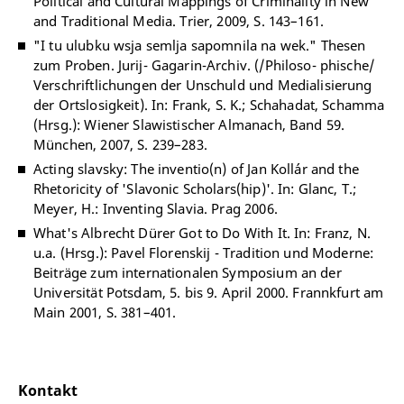
Political and Cultural Mappings of Criminality in New
and Traditional Media. Trier, 2009, S. 143–161.
"I tu ulubku wsja semlja sapomnila na wek." Thesen
zum Proben. Jurij- Gagarin-Archiv. (/Philoso- phische/
Verschriftlichungen der Unschuld und Medialisierung
der Ortslosigkeit). In: Frank, S. K.; Schahadat, Schamma
(Hrsg.): Wiener Slawistischer Almanach, Band 59.
München, 2007, S. 239–283.
Acting slavsky: The inventio(n) of Jan Kollár and the
Rhetoricity of 'Slavonic Scholars(hip)'. In: Glanc, T.;
Meyer, H.: Inventing Slavia. Prag 2006.
What's Albrecht Dürer Got to Do With It. In: Franz, N.
u.a. (Hrsg.): Pavel Florenskij - Tradition und Moderne:
Beiträge zum internationalen Symposium an der
Universität Potsdam, 5. bis 9. April 2000. Frannkfurt am
Main 2001, S. 381–401.
Kontakt