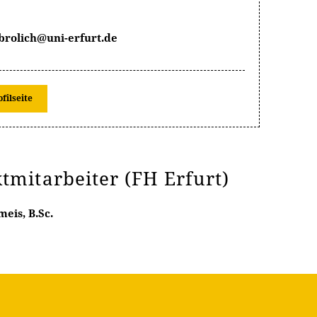
brolich@uni-erfurt.de
ofilseite
ktmitarbeiter (FH Erfurt)
eis, B.Sc.