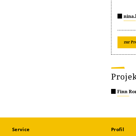
nina.
zur Pr
Proje
Finn Rom
Service
Profil