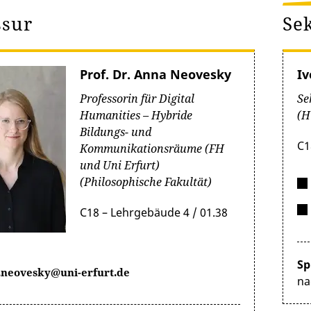
ssur
Se
Prof. Dr. Anna Neovesky
Iv
Professorin für Digital
Se
Humanities – Hybride
(H
Bildungs- und
C1
Kommunikationsräume (FH
und Uni Erfurt)
(Philosophische Fakultät)
C18 – Lehrgebäude 4 / 01.38
Sp
.neovesky@uni-erfurt.de
na