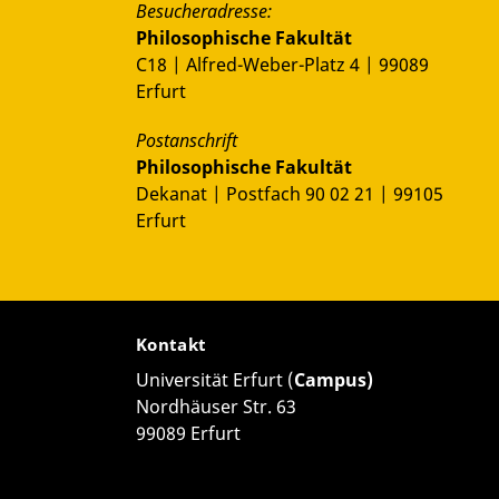
Besucheradresse:
Philosophische Fakultät
C18 | Alfred-Weber-Platz 4 | 99089
Erfurt
Postanschrift
Philosophische Fakultät
Dekanat | Postfach 90 02 21 | 99105
Erfurt
Kontakt
Universität Erfurt (
Campus)
Nordhäuser Str. 63
99089 Erfurt