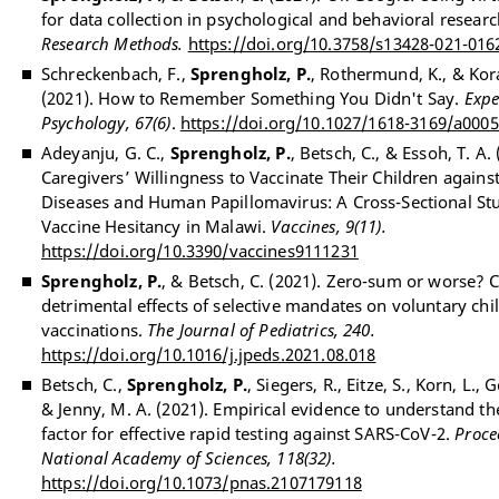
for data collection in psychological and behavioral resear
Research Methods.
https://doi.org/10.3758/s13428-021-016
Schreckenbach, F.,
Sprengholz, P.
, Rothermund, K., & Kor
(2021). How to Remember Something You Didn't Say.
Expe
Psychology, 67(6)
.
https://doi.org/10.1027/1618-3169/a000
Adeyanju, G. C.,
Sprengholz, P.
, Betsch, C., & Essoh, T. A. 
Caregivers’ Willingness to Vaccinate Their Children agains
Diseases and Human Papillomavirus: A Cross-Sectional St
Vaccine Hesitancy in Malawi.
Vaccines, 9(11).
https://doi.org/10.3390/vaccines9111231
Sprengholz, P.
, & Betsch, C. (2021). Zero-sum or worse? 
detrimental effects of selective mandates on voluntary ch
vaccinations.
The Journal of Pediatrics, 240.
https://doi.org/10.1016/j.jpeds.2021.08.018
Betsch, C.,
Sprengholz, P.
, Siegers, R., Eitze, S., Korn, L., 
& Jenny, M. A. (2021). Empirical evidence to understand 
factor for effective rapid testing against SARS-CoV-2.
Proce
National Academy of Sciences, 118(32).
https://doi.org/10.1073/pnas.2107179118