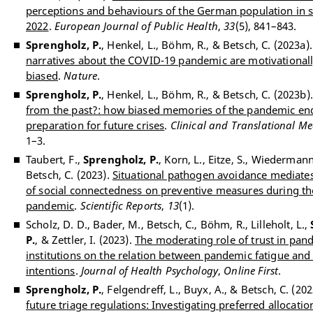
perceptions and behaviours of the German population in
2022
.
European Journal of Public Health
,
33
(5), 841–843.
Sprengholz, P.
, Henkel, L., Böhm, R., & Betsch, C. (2023a)
narratives about the COVID-19 pandemic are motivational
biased
.
Nature
.
Sprengholz, P.
, Henkel, L., Böhm, R., & Betsch, C. (2023b)
from the past?: how biased memories of the pandemic e
preparation for future crises
.
Clinical and Translational Me
1–3.
Taubert, F.,
Sprengholz, P.
, Korn, L., Eitze, S., Wiederman
Betsch, C. (2023).
Situational pathogen avoidance mediate
of social connectedness on preventive measures during t
pandemic
.
Scientific Reports
,
13
(1).
Scholz, D. D., Bader, M., Betsch, C., Böhm, R., Lilleholt, L.,
P.
, & Zettler, I. (2023).
The moderating role of trust in pan
institutions on the relation between pandemic fatigue and
intentions
.
Journal of Health Psychology
,
Online First
.
Sprengholz, P.
, Felgendreff, L., Buyx, A., & Betsch, C. (20
future triage regulations: Investigating preferred allocatio