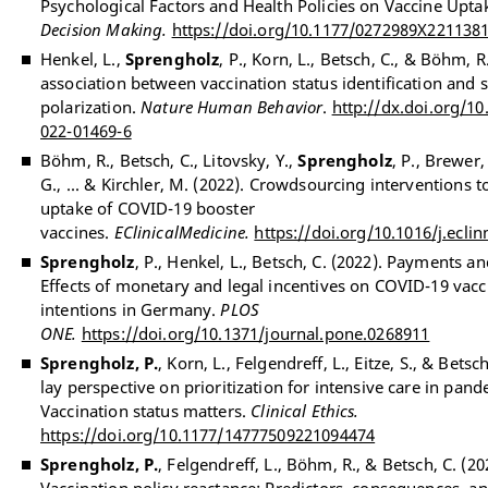
Psychological Factors and Health Policies on Vaccine Upta
Decision Making.
https://doi.org/10.1177/0272989X221138
Henkel, L.,
Sprengholz
, P., Korn, L., Betsch, C., & Böhm, R
association between vaccination status identification and s
polarization.
Nature Human Behavior
.
http://dx.doi.org/10
022-01469-6
Böhm, R., Betsch, C., Litovsky, Y.,
Sprengholz
, P., Brewer
G., ... & Kirchler, M. (2022). Crowdsourcing interventions 
uptake of COVID-19 booster
vaccines.
EClinicalMedicine.
https://doi.org/10.1016/j.ecli
Sprengholz
, P., Henkel, L., Betsch, C. (2022). Payments a
Effects of monetary and legal incentives on COVID-19 vacc
intentions in Germany.
PLOS
ONE.
https://doi.org/10.1371/journal.pone.0268911
Sprengholz, P.
, Korn, L., Felgendreff, L., Eitze, S., & Betsc
lay perspective on prioritization for intensive care in pan
Vaccination status matters.
Clinical Ethics.
https://doi.org/10.1177/14777509221094474
Sprengholz, P.
, Felgendreff, L., Böhm, R., & Betsch, C. (20