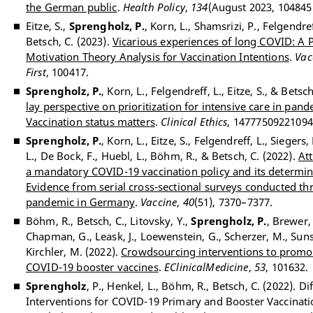
the German public
.
Health Policy
,
134
(August 2023, 104845
Eitze, S.,
Sprengholz, P.
, Korn, L., Shamsrizi, P., Felgendref
Betsch, C. (2023).
Vicarious experiences of long COVID: A 
Motivation Theory Analysis for Vaccination Intentions
.
Vac
First
, 100417.
Sprengholz, P.
, Korn, L., Felgendreff, L., Eitze, S., & Betsc
lay perspective on prioritization for intensive care in pan
Vaccination status matters
.
Clinical Ethics
, 14777509221094
Sprengholz, P.
, Korn, L., Eitze, S., Felgendreff, L., Siegers
L., De Bock, F., Huebl, L., Böhm, R., & Betsch, C. (2022).
At
a mandatory COVID-19 vaccination policy and its determin
Evidence from serial cross-sectional surveys conducted t
pandemic in Germany
.
Vaccine
,
40
(51), 7370–7377.
Böhm, R., Betsch, C., Litovsky, Y.,
Sprengholz, P.
, Brewer, 
Chapman, G., Leask, J., Loewenstein, G., Scherzer, M., Sunst
Kirchler, M. (2022).
Crowdsourcing interventions to promo
COVID-19 booster vaccines
.
EClinicalMedicine
,
53
, 101632.
Sprengholz
, P., Henkel, L., Böhm, R., Betsch, C. (2022). Di
Interventions for COVID-19 Primary and Booster Vaccinatio