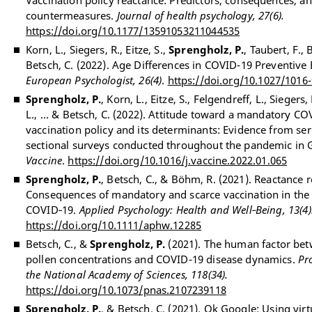
Vaccination policy reactance: Predictors, consequences, a
countermeasures.
Journal of health psychology, 27(6).
https://doi.org/10.1177/13591053211044535
Korn, L., Siegers, R., Eitze, S.,
Sprengholz, P.
, Taubert, F.,
Betsch, C. (2022). Age Differences in COVID-19 Preventive
European Psychologist, 26(4)
.
https://doi.org/10.1027/1016
Sprengholz, P.
, Korn, L., Eitze, S., Felgendreff, L., Siegers
L., ... & Betsch, C. (2022). Attitude toward a mandatory CO
vaccination policy and its determinants: Evidence from seri
sectional surveys conducted throughout the pandemic in
Vaccine
.
https://doi.org/10.1016/j.vaccine.2022.01.065
Sprengholz, P.
, Betsch, C., & Böhm, R. (2021). Reactance r
Consequences of mandatory and scarce vaccination in the 
COVID‐19.
Applied Psychology: Health and Well‐Being, 13(4)
https://doi.org/10.1111/aphw.12285
Betsch, C., &
Sprengholz, P.
(2021). The human factor be
pollen concentrations and COVID-19 disease dynamics.
Pr
the National Academy of Sciences, 118(34).
https://doi.org/10.1073/pnas.2107239118
Sprengholz, P.
, & Betsch, C. (2021). Ok Google: Using virt