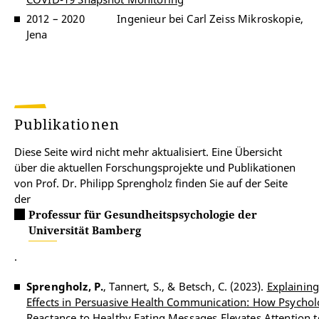
2012 – 2020
Ingenieur bei Carl Zeiss Mikroskopie,
Jena
Publikationen
Diese Seite wird nicht mehr aktualisiert. Eine Übersicht
über die aktuellen Forschungsprojekte und Publikationen
von Prof. Dr. Philipp Sprengholz finden Sie auf der Seite
der
Professur für Gesundheitspsychologie der
Universität Bamberg
.
Sprengholz, P.
, Tannert, S., & Betsch, C. (2023).
Explainin
Effects in Persuasive Health Communication: How Psychol
Reactance to Healthy Eating Messages Elevates Attention 