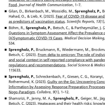
Food
.
Journal of Health Communication
, 1–7.
Gilan, D., Birkenbach, M., Wossidlo, M.,
Sprengholz, P.,
Be
Hahad, O., & Lieb, K. (2023).
Fear of COVID-19 disease and
as predictors of vaccination status
.
Scientific Reports
,
13
(1)
Böhm, R.,
Sprengholz, P.
, Betsch, C., & Partheymüller, J. 
Questions in Symptom Assessment Affect the Prevalence 
(A)Symptomatic COVID-19 Cases
.
Medical Decision Making
534.
Sprengholz, P.
, Bruckmann, R., Wiedermann, M., Brockma
Betsch, C. (2023).
From delta to omicron: The role of indivi
and social context in self-reported compliance with pande
regulations and recommendations
.
Social Science & Medic
115633.
Sprengholz, P.
, Schreckenbach, F., Giesen, C. G., Koranyi, 
Rothermund, K. (2023).
Guilty on the Go: Uncovering Conc
Information by Assessing Response Preparation Processes
Nogo-Paradigm
.
Collabra
,
9
(1), 1–12.
Shamsrizi, P., Jenny, M. A.,
Sprengholz, P.
, Geiger, M., Jäg
Betsch, C. (2023).
Heatwaves and their health risks: knowle