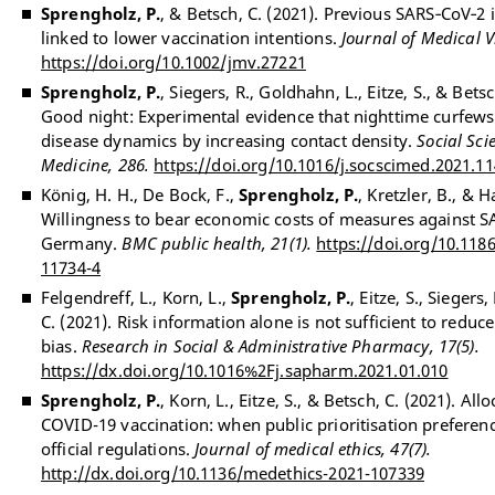
Sprengholz, P.
, & Betsch, C. (2021). Previous SARS‐CoV‐2 i
linked to lower vaccination intentions.
Journal of Medical V
https://doi.org/10.1002/jmv.27221
Sprengholz, P.
, Siegers, R., Goldhahn, L., Eitze, S., & Betsc
Good night: Experimental evidence that nighttime curfews
disease dynamics by increasing contact density.
Social Sci
Medicine, 286.
https://doi.org/10.1016/j.socscimed.2021.1
König, H. H., De Bock, F.,
Sprengholz, P.
, Kretzler, B., & H
Willingness to bear economic costs of measures against S
Germany.
BMC public health, 21(1).
https://doi.org/10.118
11734-4
Felgendreff, L., Korn, L.,
Sprengholz, P.
, Eitze, S., Siegers,
C. (2021). Risk information alone is not sufficient to reduce
bias.
Research in Social & Administrative Pharmacy, 17(5).
https://dx.doi.org/10.1016%2Fj.sapharm.2021.01.010
Sprengholz, P.
, Korn, L., Eitze, S., & Betsch, C. (2021). All
COVID-19 vaccination: when public prioritisation preferenc
official regulations.
Journal of medical ethics, 47(7).
http://dx.doi.org/10.1136/medethics-2021-107339