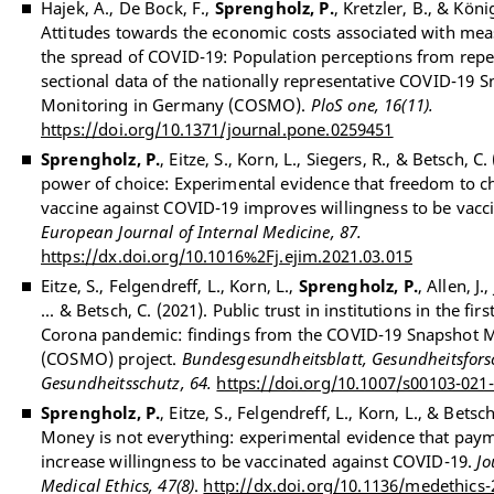
Hajek, A., De Bock, F.,
Sprengholz, P.
, Kretzler, B., & Köni
Attitudes towards the economic costs associated with mea
the spread of COVID-19: Population perceptions from repe
sectional data of the nationally representative COVID-19 
Monitoring in Germany (COSMO).
PloS one, 16(11).
https://doi.org/10.1371/journal.pone.0259451
Sprengholz, P.
, Eitze, S., Korn, L., Siegers, R., & Betsch, C.
power of choice: Experimental evidence that freedom to c
vaccine against COVID-19 improves willingness to be vacc
European Journal of Internal Medicine, 87.
https://dx.doi.org/10.1016%2Fj.ejim.2021.03.015
Eitze, S., Felgendreff, L., Korn, L.,
Sprengholz, P.
, Allen, J.
... & Betsch, C. (2021). Public trust in institutions in the firs
Corona pandemic: findings from the COVID-19 Snapshot 
(COSMO) project.
Bundesgesundheitsblatt, Gesundheitsfor
Gesundheitsschutz, 64.
https://doi.org/10.1007/s00103-021
Sprengholz, P.
, Eitze, S., Felgendreff, L., Korn, L., & Betsch
Money is not everything: experimental evidence that pay
increase willingness to be vaccinated against COVID-19.
Jo
Medical Ethics, 47(8)
.
http://dx.doi.org/10.1136/medethics