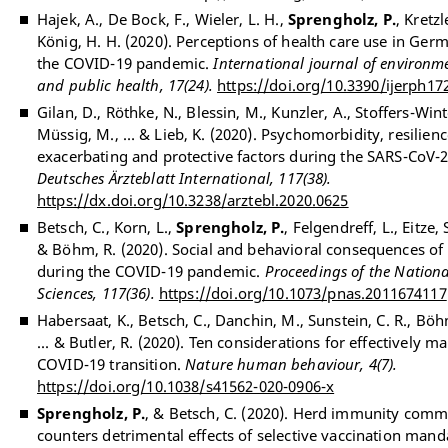
Hajek, A., De Bock, F., Wieler, L. H.,
Sprengholz, P.
, Kretzl
König, H. H. (2020). Perceptions of health care use in Ger
the COVID-19 pandemic.
International journal of environm
and public health, 17(24).
https://doi.org/10.3390/ijerph1
Gilan, D., Röthke, N., Blessin, M., Kunzler, A., Stoffers-Winte
Müssig, M., … & Lieb, K. (2020). Psychomorbidity, resilienc
exacerbating and protective factors during the SARS-CoV-
Deutsches Ärzteblatt International, 117(38).
https://dx.doi.org/10.3238/arztebl.2020.0625
Betsch, C., Korn, L.,
Sprengholz, P.
, Felgendreff, L., Eitze, 
& Böhm, R. (2020). Social and behavioral consequences of
during the COVID-19 pandemic.
Proceedings of the Nation
Sciences, 117(36).
https://doi.org/10.1073/pnas.2011674117
Habersaat, K., Betsch, C., Danchin, M., Sunstein, C. R., Böhm
... & Butler, R. (2020). Ten considerations for effectively 
COVID-19 transition.
Nature human behaviour, 4(7).
https://doi.org/10.1038/s41562-020-0906-x
Sprengholz, P.
, & Betsch, C. (2020). Herd immunity comm
counters detrimental effects of selective vaccination mand