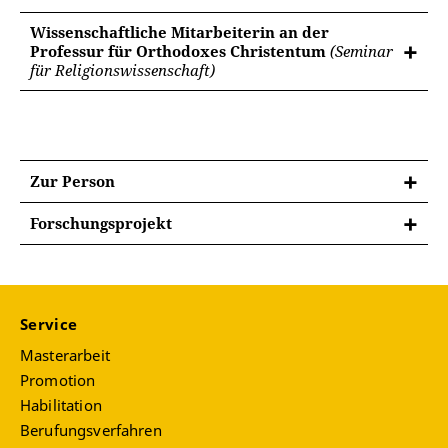
Wissenschaftliche Mitarbeiterin an der
Professur für Orthodoxes Christentum
(Seminar
für Religionswissenschaft)
Zur Person
Forschungsprojekt
Die religiöse Landschaft des sozialistischen
Bulgarien (1946-1989) - institutionelle und
individuelle Aspekte aus einer
religionswissenschaftlichen Perspektive
Service
Während die Betrachtung postsozialistischer Settings
Masterarbeit
in der Religionswissenschaft und -Soziologie immer
Promotion
häufiger geschieht, verbleibt Religion in
Habilitation
sozialistischen Kontexten paradoxerweise ein blinder
Berufungsverfahren
Fleck der Forschung. Zum Schließen dieser Lücke