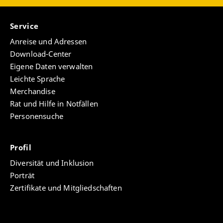
einem „Simulakrum“ für die allgemeine
Funktionsweise von Glokalisierungsprozessen. Das
Projekt möchte deshalb auch beleuchten, wie
Service
überregionale Religionspolitik in lokalen Settings
Anreise und Adressen
angewandt, transformiert und letztendlich
Download-Center
glokalisiert wurde.
Eigene Daten verwalten
Handwerklich folgt die Arbeit dem Leitsatz der
Leichte Sprache
Grounded-Theory-Methodologie „all is data“ und
Merchandise
analysiert sowohl politische und institutionelle
Rat und Hilfe in Notfällen
Berichte, Aufzeichnungen und Dokumente aus
Personensuche
Archiven und Beständen als auch private
Korrespondenzen und narrative Interviews, um ein
möglichst breites Bild der Vorgänge zur Zeit des
Profil
Sozialismus in Bulgarien und der verschiedenen
Diversität und Inklusion
Phasen und Brüche zeichnen zu können. Eingebettet
Porträt
in die Grundlagen der Wissenssoziologie nach
Berger und Luckmann und diverser zeitgenössischer
Zertifikate und Mitgliedschaften
(religions-) wissenschaftlicher Modelle (Lived
Religion, Memory-Theory, Oral History u.a.) möchte
das Projekt die Analyseergebnisse des bulgarischen