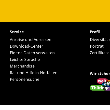
„Werb
Knot
Schilc
Prax
FiSBY (
strat
Knott
Schi
Ziel de
Escap
Schr
Beschrei
Service
Profil
Knott
Meth
Jahrgan
Anreise und Adressen
Diversität
erklä
drit
darauff
Download-Center
Porträt
2023,
Grundsch
Eigene Daten verwalten
Zertifikat
Schilc
den Jahr
Beiträg
Leichte Sprache
Ergeb
Geförde
Merchandise
Knott
Asen-
Deuts
Rat und Hilfe in Notfällen
argum
Wir stehe
Projektb
Personensuche
Knott
Regensb
Schli
„Dime
Strat
Knott
https:/
Lembe
schreib
Knott
Hilbe
Semin