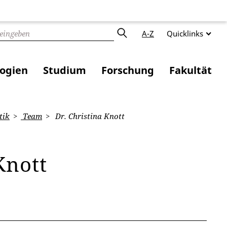
A-Z
Quicklinks
logien
Studium
Forschung
Fakultät
tik
Team
Dr. Christina Knott
Knott