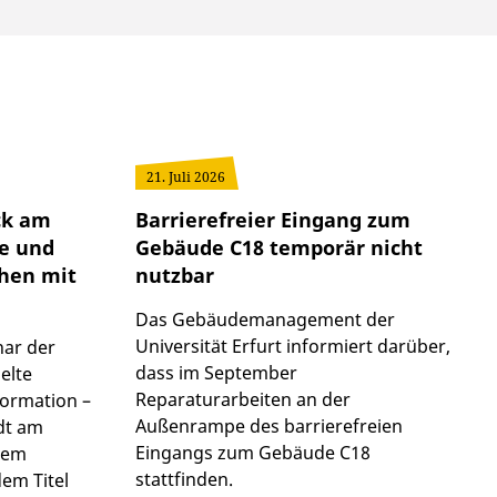
21. Juli 2026
ck am
Barrierefreier Eingang zum
te und
Gebäude C18 temporär nicht
hen mit
nutzbar
Das Gebäudemanagement der
Universität Erfurt informiert darüber,
nar der
dass im September
elte
Reparaturarbeiten an der
formation –
Außenrampe des barrierefreien
dt am
Eingangs zum Gebäude C18
inem
stattfinden.
em Titel