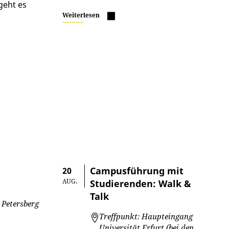
geht es
Weiterlesen
Campusführung mit
20
AUG.
Studierenden: Walk &
Talk
 Petersberg
Treffpunkt: Haupteingang
Universität Erfurt (bei den