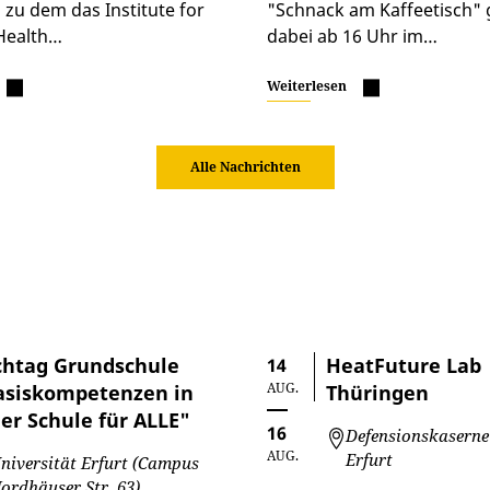
 zu dem das Institute for
"Schnack am Kaffeetisch" 
Health…
dabei ab 16 Uhr im…
Weiterlesen
Alle Nachrichten
chtag Grundschule
HeatFuture Lab
14
AUG.
asiskompetenzen in
Thüringen
er Schule für ALLE"
16
Defensionskaserne
AUG.
Erfurt
niversität Erfurt (Campus
ordhäuser Str. 63)