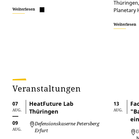
Thüringen,
Weiterlesen
Planetary 
Weiterlesen
Veranstaltungen
HeatFuture Lab
Fa
07
13
AUG.
AUG.
Thüringen
"B
ein
09
Defensionskaserne Petersberg
AUG.
Erfurt
U
N