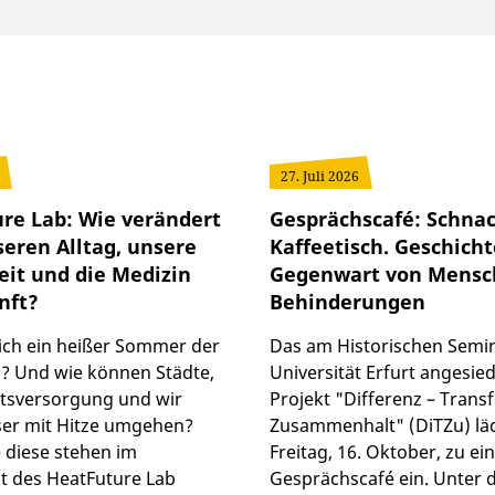
27. Juli 2026
re Lab: Wie verändert
Gesprächscafé: Schna
seren Alltag, unsere
Kaffeetisch. Geschich
it und die Medizin
Gegenwart von Mensc
nft?
Behinderungen
sich ein heißer Sommer der
Das am Historischen Semi
? Und wie können Städte,
Universität Erfurt angesied
tsversorgung und wir
Projekt "Differenz – Trans
ser mit Hitze umgehen?
Zusammenhalt" (DiTZu) lä
 diese stehen im
Freitag, 16. Oktober, zu e
t des HeatFuture Lab
Gesprächscafé ein. Unter d