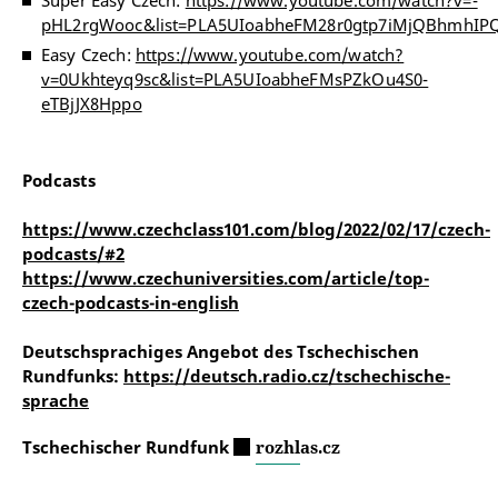
Super Easy Czech:
https://www.youtube.com/watch?v=-
pHL2rgWooc&list=PLA5UIoabheFM28r0gtp7iMjQBhmhIP
Easy Czech:
https://www.youtube.com/watch?
v=0Ukhteyq9sc&list=PLA5UIoabheFMsPZkOu4S0-
eTBjJX8Hppo
Podcasts
https://www.czechclass101.com/blog/2022/02/17/czech-
podcasts/#2
https://www.czechuniversities.com/article/top-
czech-podcasts-in-english
Deutschsprachiges Angebot des Tschechischen
Rundfunks:
https://deutsch.radio.cz/tschechische-
sprache
Tschechischer Rundfunk
rozhlas.cz