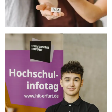
Marie Krehan und Mirjam Triebe
(Studierendenwerk Thüringen)
+49 3641-5546 -904
infopunkt-erfurt-uni@stw-
thueringen.de
zur Profilseite