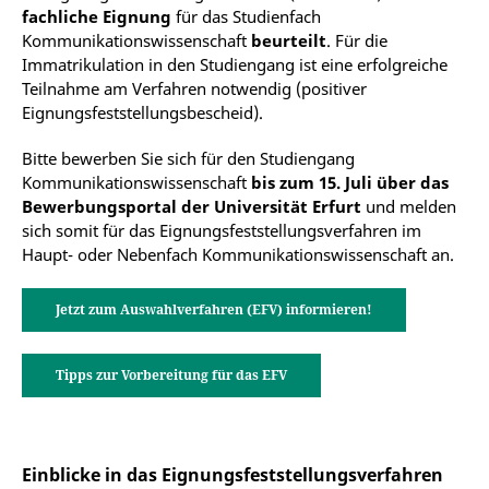
fachliche Eignung
für das Studienfach
Kommunikationswissenschaft
beurteilt
. Für die
Rückblick zum Seminar "Irgendwas mit
Immatrikulation in den Studiengang ist eine erfolgreiche
Medien"
Teilnahme am Verfahren notwendig (positiver
Eignungsfeststellungsbescheid).
Ein Studium an der Universität besteht nur aus
Theorie? Von wegen! Dass das Studium an der Uni
Bitte bewerben Sie sich für den Studiengang
Erfurt auch ganz praktisch auf einen späteren Beruf
Kommunikationswissenschaft
bis zum
15. Juli
über das
vorbereiten kann, dafür gibt es gerade in der
Bewerbungsportal der Universität Erfurt
und melden
Kommunikationswissenschaft beeindruckende
Förderpreis für die beste BA-Arbeit
sich somit für das Eignungsfeststellungsverfahren im
Beispiele. Eins davon ist das
Seminar „Irgendwas
Haupt- oder Nebenfach Kommunikationswissenschaft an.
mit Werbung – von der Kommunikationsidee
zur ausgewachsenen Kampagne“
, in dem die
Die Studierenden beschäftigten sich mit einem
Studierenden dem Team einer Erfurter
Jetzt zum Auswahlverfahren (EFV) informieren!
bewussteren Umgang mit Desinformationen
Kommunikationsagentur über die Schulter schauen
und Deepfakes
im Internet. Denn die Erstellung
konnten. Gemeinsam entwickelten sie eine
täuschend echter Bild-, Audio- und Videodateien ist
Tipps zur Vorbereitung für das EFV
Mobilisierungskampagne zur Landtagswahl in
angesichts großer Fortschritte im Bereich der
Thüringen.
Künstlichen Intelligenz (KI) immer leichter geworden.
Sogenannte Deepfakes erlangen zunehmend
Wie aus einem Fragezeichen ein
Bekanntheit und verbreiten sich rasant in den
Einblicke in das Eignungsfeststellungsverfahren
Ausrufenzeichen wird
Onlinemedien. Ziel des Projektes war es, einen