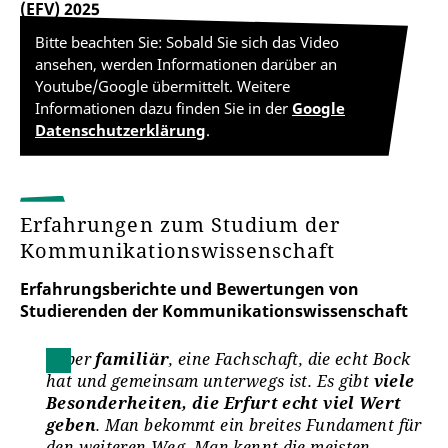
(EFV) 2025
medienpädagogischen Blick auf die Thematik zu
werfen und herauszufinden, welche
Bitte beachten Sie: Sobald Sie sich das Video
mediendidaktischen Konzepte sich am besten
ansehen, werden Informationen darüber an
eignen, um Jugendliche für Desinformationen,
Youtube/Google übermittelt. Weitere
insbesondere für Deepfakes, zu sensibilisieren, um
Informationen dazu finden Sie in der
Google
so einen kompetenten und angemessenen Umgang
Datenschutzerklärung
.
mit Medieninhalten zu erlernen.
Erfahrungen zum Studium der
Projektgruppe "LGBTV" (2022)
Kommunikationswissenschaft
Erfahrungsberichte und Bewertungen von
Studierenden der Kommunikationswissenschaft
Während meines Studiums der
Super
familiär
, eine Fachschaft, die echt Bock
Kommunikationswissenschaft habe ich
hat und gemeinsam unterwegs ist. Es gibt
viele
gelernt,
wie Medien unsere Wahrnehmung
Besonderheiten, die Erfurt echt viel Wert
prägen
und welche R
olle strategische
geben
. Man bekommt ein breites Fundament für
Kommunikation in Alltag und Politik
den weiteren Weg. Man kennt die meisten