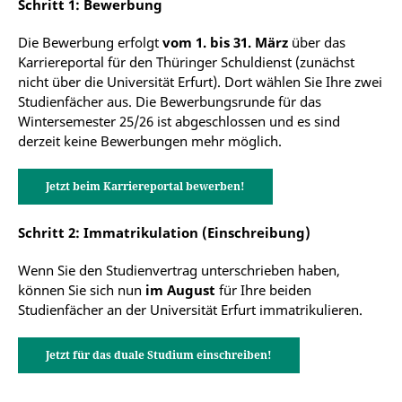
Datenschutzerklärung
.
Schritt 1: Bewerbung
Die Bewerbung erfolgt
vom 1. bis 31. März
über das
Karriereportal für den Thüringer Schuldienst (zunächst
TUTORIAL FUSSBALL
nicht über die Universität Erfurt). Dort wählen Sie Ihre zwei
Studienfächer aus. Die Bewerbungsrunde für das
Bitte beachten Sie: Sobald Sie sich das Video
Wintersemester 25/26 ist abgeschlossen und es sind
ansehen, werden Informationen darüber an
derzeit keine Bewerbungen mehr möglich.
Youtube/Google übermittelt. Weitere
Informationen dazu finden Sie in der
Google
Datenschutzerklärung
.
Jetzt beim Karriereportal bewerben!
Schritt 2: Immatrikulation (Einschreibung)
Wenn Sie den Studienvertrag unterschrieben haben,
können Sie sich nun
im August
für Ihre beiden
Studienfächer an der Universität Erfurt immatrikulieren.
Jetzt für das duale Studium einschreiben!