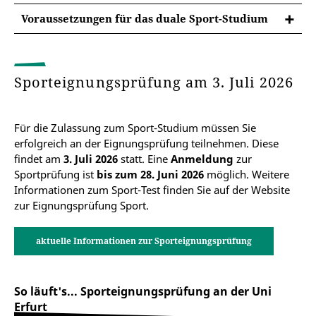
Voraussetzungen für das duale Sport-Studium
Grundlagenmodul SP 03 (12 LP/ECTS)
Grundlagenmodul SP 04 (12 LP/ECTS)
Aufbaumodul SP 05 (9 LP/ECTS)
Aufbaumodul SP 06 (9 LP/ECTS)
Sporteignungsprüfung am 3. Juli 2026
Für die Zulassung zum Sport-Studium müssen Sie
erfolgreich an der Eignungsprüfung teilnehmen. Diese
findet am
3. Juli 2026
statt. Eine
Anmeldung
zur
Sportprüfung ist
bis zum 28. Juni 2026
möglich. Weitere
Informationen zum Sport-Test finden Sie auf der Website
zur Eignungsprüfung Sport.
aktuelle Informationen zur Sporteignungsprüfung
So läuft's... Sporteignungsprüfung an der Uni
Erfurt