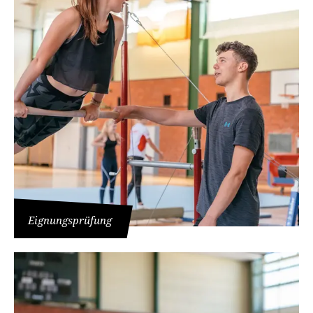
Diese Module müssen über das Fach belegt
werden:
Einführung in die Fachdidaktik des
Sportunterrichts (9 LP/ECTS)
Vertiefung der Fachdidaktik des Sportunterrichts
(9 LP/ECTS)
Abschlussmodul (12 LP/ECTS)
Abschlussmodul, wenn die Bachelorarbeit im
Fach Sport- und Bewegungspädagogik
angefertigt wird (12 LP/ECTS)
Eignungsprüfung
Bildungswissenschaftlicher Bereich (3
Module: 18 LP/ECTS, inklusive 6 LP/ECTS
Schulpraxis)
Diese Module müssen über das Fach 1 belegt