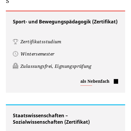
S
Sport- und Bewegungspädagogik (Zertifikat)
Zertifikatsstudium
Wintersemester
Zulassungsfrei, Eignungsprüfung
Sport-
als Nebenfach
und
Bewegungspädagogik
(Zertifikat)
Staatswissenschaften –
Sozialwissenschaften (Zertifikat)