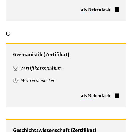
Evangelische
als Nebenfach
Religion
(Zertifikat)
G
Germanistik (Zertifikat)
Zertifikatsstudium
Wintersemester
Germanistik
als Nebenfach
(Zertifikat)
Geschichtswissenschaft (Zertifikat)