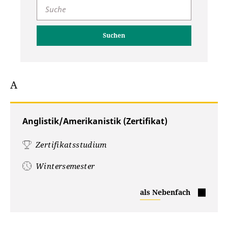
Suchen
A
Anglistik/Amerikanistik (Zertifikat)
Zertifikatsstudium
Wintersemester
Anglistik/Amerikanistik
als Nebenfach
(Zertifikat)