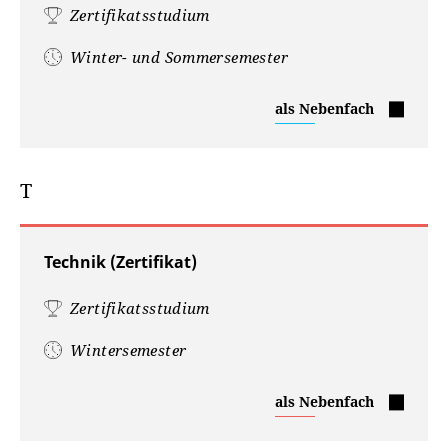
Zertifikatsstudium
Winter- und Sommersemester
Staatswissenschaften
als Nebenfach
–
Sozialwissenschaften
(Zertifikat)
T
Technik (Zertifikat)
Zertifikatsstudium
Wintersemester
Technik
als Nebenfach
(Zertifikat)