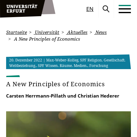
EN
Startseite
Universität
Aktuelles
News
A New Principles of Economics
20. Dezember 2022
| Max-Weber-Kolleg, SPF Religion. Gesellschaft.
Weltbeziehung., SPF Wissen. Räume. Medien., Forschung
A New Principles of Economics
Carsten Herrmann-Pillath und Christian Hederer