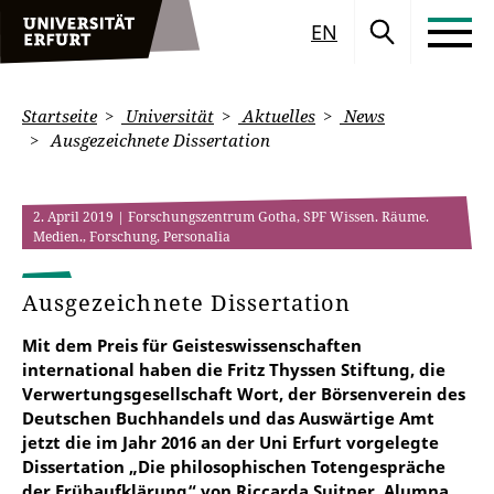
EN
Startseite
Universität
Aktuelles
News
Ausgezeichnete Dissertation
2. April 2019
| Forschungszentrum Gotha, SPF Wissen. Räume.
Medien., Forschung, Personalia
Ausgezeichnete Dissertation
Mit dem Preis für Geisteswissenschaften
international haben die Fritz Thyssen Stiftung, die
Verwertungsgesellschaft Wort, der Börsenverein des
Deutschen Buchhandels und das Auswärtige Amt
jetzt die im Jahr 2016 an der Uni Erfurt vorgelegte
Dissertation „Die philosophischen Totengespräche
der Frühaufklärung“ von Riccarda Suitner, Alumna