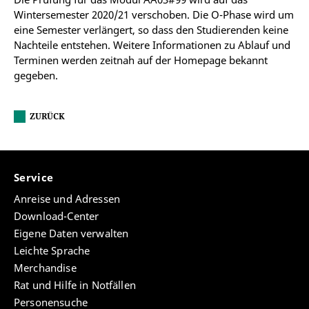
Wintersemester 2020/21 verschoben. Die O-Phase wird um
eine Semester verlängert, so dass den Studierenden keine
Nachteile entstehen. Weitere Informationen zu Ablauf und
Terminen werden zeitnah auf der Homepage bekannt
gegeben.
ZURÜCK
Service
Anreise und Adressen
Download-Center
Eigene Daten verwalten
Leichte Sprache
Merchandise
Rat und Hilfe in Notfällen
Personensuche