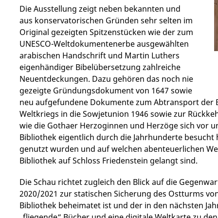
Die Ausstellung zeigt neben bekannten und
aus konservatorischen Gründen sehr selten im
Original gezeigten Spitzenstücken wie der zum
UNESCO-Weltdokumentenerbe ausgewählten
arabischen Handschrift und Martin Luthers
eigenhändiger Bibelübersetzung zahlreiche
Neuentdeckungen. Dazu gehören das noch nie
gezeigte Gründungsdokument von 1647 sowie
neu aufgefundene Dokumente zum Abtransport der Bi
Weltkriegs in die Sowjetunion 1946 sowie zur Rückkehr
wie die Gothaer Herzoginnen und Herzöge sich vor un
Bibliothek eigentlich durch die Jahrhunderte besucht
genutzt wurden und auf welchen abenteuerlichen Weg
Bibliothek auf Schloss Friedenstein gelangt sind.
Die Schau richtet zugleich den Blick auf die Gegenwar
2020/2021 zur statischen Sicherung des Ostturms von 
Bibliothek beheimatet ist und der in den nächsten Jahr
„fliegende“ Bücher und eine digitale Weltkarte zu den