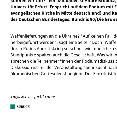
können wir tun?“ ein. Mit dabei ist André Brodocz, 
Universität Erfurt. Er spricht auf dem Podium mit 
evangelischen Kirche in Mitteldeutschland) und Ka
des Deutschen Bundestages, Bündnis 90/Die Grüne
Waffenlieferungen an die Ukraine? "Auf keinen Fall, 
herbeigeführt werden", sagt eine Seite. "Doch! Waff
durch Putins Angriffskrieg so schnell wie möglich zu 
Standpunkte spalten auch die Gesellschaft. Was wir i
sprechen die Teilnehmer*innen der Podiumsdiskussion
Diskussion ist Teil der Veranstaltung "Sehnsucht nac
ökumenischen Gottesdienst beginnt. Der Eintritt ist fr
Tags: ScienceforUkraine
ZURÜCK