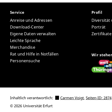
Service
Profil
Anreise und Adressen
Diversität
Download-Center
Porträt
Eigene Daten verwalten
Zertifikat
Leichte Sprache
Merchandise
Rat und Hilfe in Notfällen
Wir stehe
Personensuche
Inhaltlich verantwortlich:
Carmen Voigt
,
Seiten-ID: 2874
© 2026 Universität Erfurt