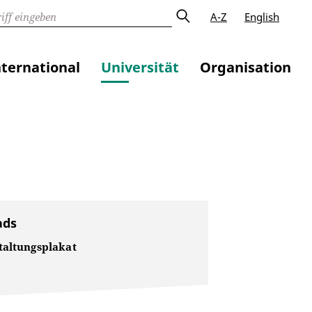
A-Z
English
nternational
Universität
Organisation
ads
taltungsplakat