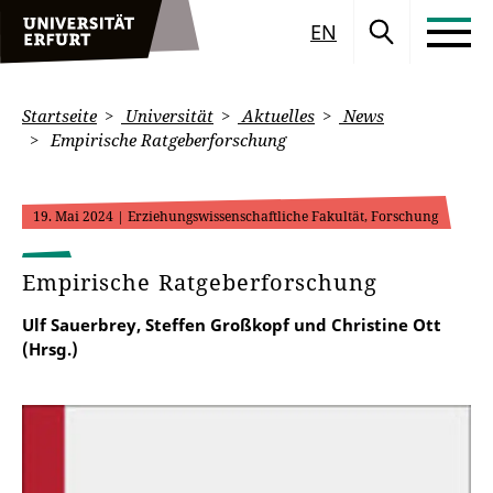
EN
Startseite
Universität
Aktuelles
News
Empirische Ratgeberforschung
19. Mai 2024
| Erziehungswissenschaftliche Fakultät, Forschung
Empirische Ratgeberforschung
Ulf Sauerbrey, Steffen Großkopf und Christine Ott
(Hrsg.)