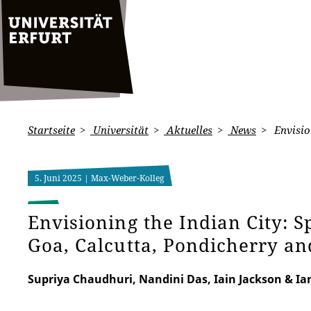
Startseite
Universität
Aktuelles
News
Envisio
5. Juni 2025
| Max-Weber-Kolleg
Envisioning the Indian City: S
Goa, Calcutta, Pondicherry a
Supriya Chaudhuri, Nandini Das, Iain Jackson & Ia