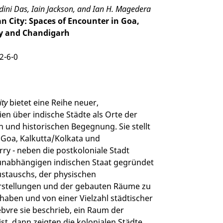
ini Das, Iain Jackson, and Ian H. Magedera
an City: Spaces of Encounter in Goa,
ry and Chandigarh
2-6-0
ity
bietet eine Reihe neuer,
n über indische Städte als Orte der
n und historischen Begegnung. Sie stellt
- Goa, Kalkutta/Kolkata und
y - neben die postkoloniale Stadt
unabhängigen indischen Staat gegründet
ustauschs, der physischen
orstellungen und der gebauten Räume zu
 haben und von einer Vielzahl städtischer
ebvre sie beschrieb, ein Raum der
st, dann zeigten die kolonialen Städte