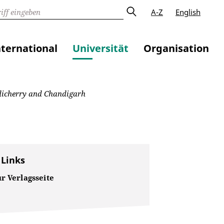
A-Z
English
nternational
Universität
Organisation
ndicherry and Chandigarh
 Links
r Verlagsseite