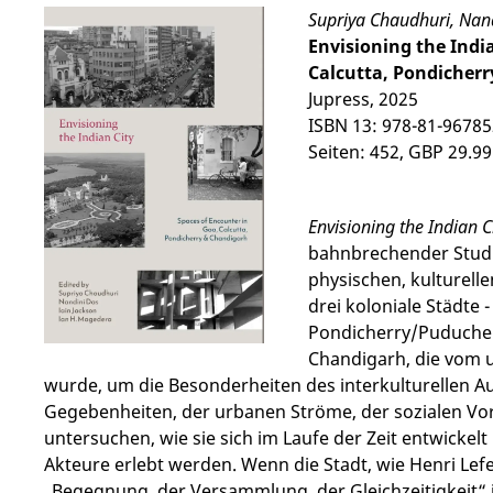
Supriya Chaudhuri, Nand
Envisioning the Indi
Calcutta, Pondicher
Jupress, 2025
ISBN 13: 978-81-96785
Seiten: 452, GBP 29.99
Envisioning the Indian C
bahnbrechender Studie
physischen, kulturelle
drei koloniale Städte 
Pondicherry/Puducherr
Chandigarh, die vom 
wurde, um die Besonderheiten des interkulturellen A
Gegebenheiten, der urbanen Ströme, der sozialen V
untersuchen, wie sie sich im Laufe der Zeit entwickelt
Akteure erlebt werden. Wenn die Stadt, wie Henri Lef
„Begegnung, der Versammlung, der Gleichzeitigkeit“ i