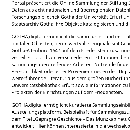
Portal präsentiert die Online-Sammlung der Stiftung 
Daten aus acht nationalen und überregionalen Daten
Forschungsbibliothek Gotha der Universität Erfurt un
Staatsarchiv Gotha ihre Objekte katalogisieren und dig
GOTHA.digital ermöglicht die sammlungs- und instit
digitalen Objekten, deren wertvolle Originale seit 
Gotha-Altenburg 1647 auf dem Friedenstein zusamm
verteilt sind und von verschiedenen Institutionen be
sammlungsübergreifendes Arbeiten: Nutzende finden
Persönlichkeit oder einer Provenienz neben den Digita
weiterführende Literatur aus dem großen Bücherfun
Universitätsbibliothek Erfurt sowie Informationen z
Projekten der Einrichtungen auf dem Friedenstein.
GOTHA.digital ermöglicht kuratierte Sammlungseinblic
Ausstellungsplattform. Beispielhaft für Sammlungs
dem Titel „Geprägte Geschichte – Das Münzkabinett 
entwickelt. Hier können Interessierte in die wechsel