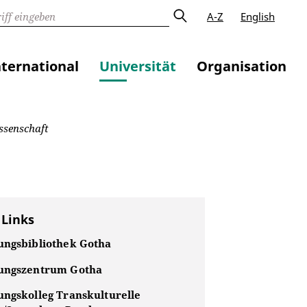
A-Z
English
nternational
Universität
Organisation
ssenschaft
 Links
ungsbibliothek Gotha
ungszentrum Gotha
ungskolleg Transkulturelle