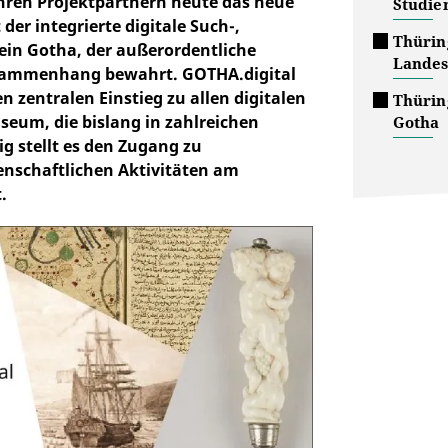
 ihren Projektpartnern heute das neue
Studie
 der integrierte digitale Such-,
Thürin
ein Gotha, der außerordentliche
Landes
usammenhang bewahrt. GOTHA.digital
n zentralen Einstieg zu allen digitalen
Thürin
seum, die bislang in zahlreichen
Gotha
ig stellt es den Zugang zu
nschaftlichen Aktivitäten am
.