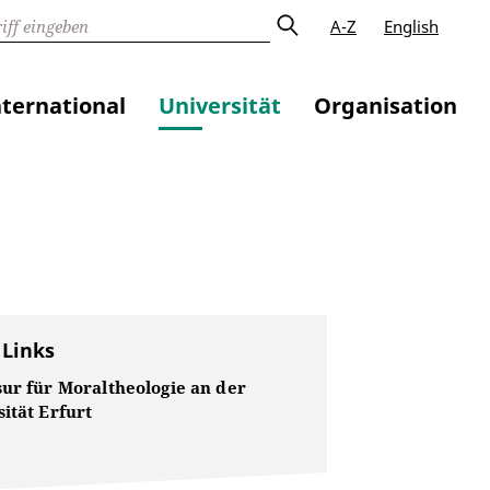
A-Z
English
nternational
Universität
Organisation
 Links
sur für Moraltheologie an der
ität Erfurt