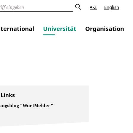
A-Z
English
nternational
Universität
Organisation
 Links
ungsblog "WortMelder"