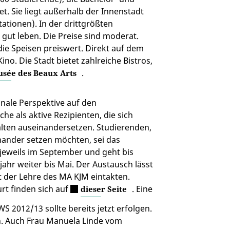
 Sie liegt außerhalb der Innenstadt
Stationen). In der drittgrößten
 gut leben. Die Preise sind moderat.
ie Speisen preiswert. Direkt auf dem
no. Die Stadt bietet zahlreiche Bistros,
.
sée des Beaux Arts
onale Perspektive auf den
e als aktive Rezipienten, die sich
alten auseinandersetzen. Studierenden,
inander setzen möchten, sei das
jeweils im September und geht bis
ahr weiter bis Mai. Der Austausch lässt
t der Lehre des MA KJM eintakten.
rt finden sich auf
. Eine
dieser Seite
2012/13 sollte bereits jetzt erfolgen.
en. Auch Frau Manuela Linde vom