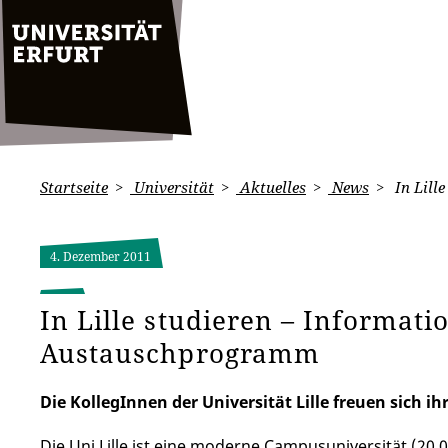
Startseite
Universität
Aktuelles
News
In Lill
4. Dezember 2011
In Lille studieren – Informa
Austauschprogramm
Die KollegInnen der Universität Lille freuen sich ih
Die Uni Lille ist eine moderne Campusuniversität (20.