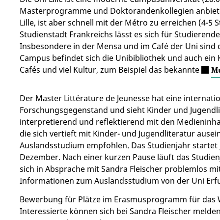
Masterprogramme und Doktorandenkollegien anbietet.
Lille, ist aber schnell mit der Métro zu erreichen (4-5 
Studienstadt Frankreichs lässt es sich für Studierende
Insbesondere in der Mensa und im Café der Uni sind d
Campus befindet sich die Unibibliothek und auch ein Ki
Cafés und viel Kultur, zum Beispiel das bekannte
Mu
Der Master Littérature de Jeunesse hat eine internati
Forschungsgegenstand und sieht Kinder und Jugendlich
interpretierend und reflektierend mit den Medieninh
die sich vertieft mit Kinder- und Jugendliteratur ause
Auslandsstudium empfohlen. Das Studienjahr startet 
Dezember. Nach einer kurzen Pause läuft das Studienj
sich in Absprache mit Sandra Fleischer problemlos mi
Informationen zum Auslandsstudium von der Uni Erfu
Bewerbung für Plätze im Erasmusprogramm für das WS 
Interessierte können sich bei Sandra Fleischer meld