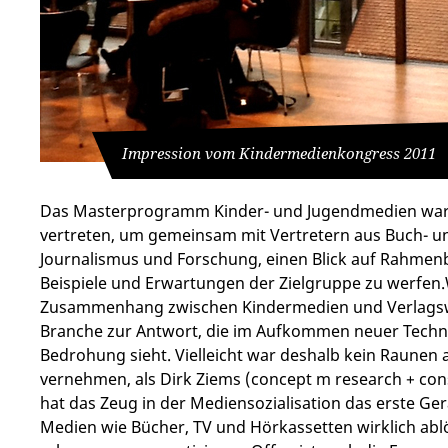
Impression vom Kindermedienkongress 2011
Das Masterprogramm Kinder- und Jugendmedien war m
vertreten, um gemeinsam mit Vertretern aus Buch- 
Journalismus und Forschung, einen Blick auf Rahmenb
Beispiele und Erwartungen der Zielgruppe zu werfen
Zusammenhang zwischen Kindermedien und Verlagsw
Branche zur Antwort, die im Aufkommen neuer Techno
Bedrohung sieht. Vielleicht war deshalb kein Raunen 
vernehmen, als Dirk Ziems (concept m research + consu
hat das Zeug in der Mediensozialisation das erste Ge
Medien wie Bücher, TV und Hörkassetten wirklich ablö