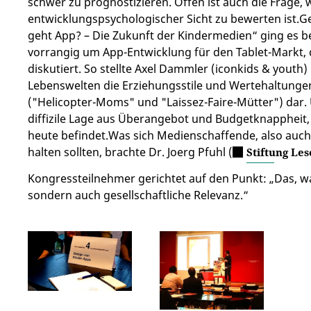
schwer zu prognostizieren. Offen ist auch die Frage, 
entwicklungspsychologischer Sicht zu bewerten ist
geht App? – Die Zukunft der Kindermedien“ ging es 
vorrangig um App-Entwicklung für den Tablet-Markt,
diskutiert. So stellte Axel Dammler (iconkids & youth)
Lebenswelten die Erziehungsstile und Wertehaltunge
("Helicopter-Moms" und "Laissez-Faire-Mütter") dar. U
diffizile Lage aus Überangebot und Budgetknappheit, 
heute befindet.Was sich Medienschaffende, also auc
halten sollten, brachte Dr. Joerg Pfuhl (
Stiftung Le
Kongressteilnehmer gerichtet auf den Punkt: „Das, was
sondern auch gesellschaftliche Relevanz.“