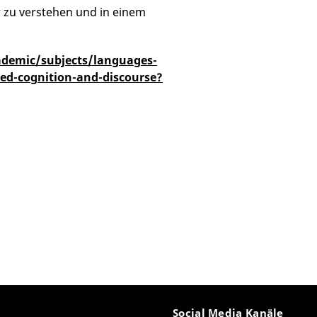
 zu verstehen und in einem
demic/subjects/languages-
ied-cognition-and-discourse?
Social Media Kanäle