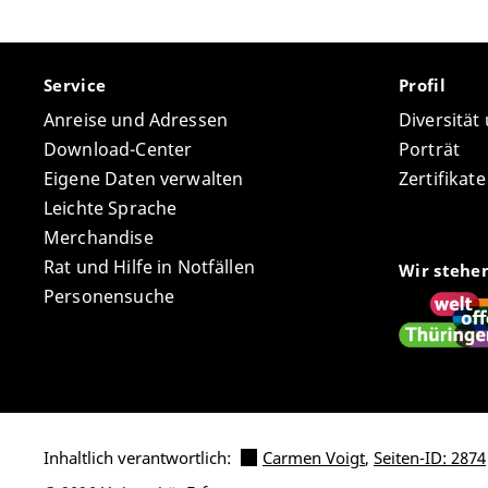
Service
Profil
Anreise und Adressen
Diversität
Download-Center
Porträt
Eigene Daten verwalten
Zertifikat
Leichte Sprache
Merchandise
Rat und Hilfe in Notfällen
Wir stehe
Personensuche
Inhaltlich verantwortlich:
Carmen Voigt
,
Seiten-ID: 2874