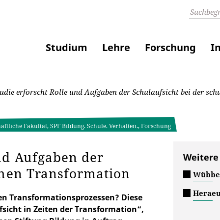
Studium
Lehre
Forschung
I
udie erforscht Rolle und Aufgaben der Schulaufsicht bei der sc
aftliche Fakultät, SPF Bildung. Schule. Verhalten., Forschung
und Aufgaben der
Weitere
chen Transformation
Wübben
Heraeu
hen Transformationsprozessen? Diese
sicht in Zeiten der Transformation“,