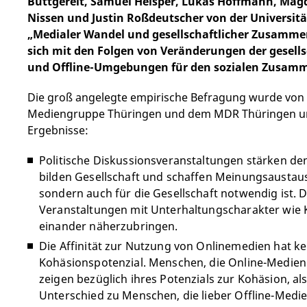
Buttgereit, Samuel Helsper, Lukas Hoffmann, Magd
Nissen und Justin Roßdeutscher von der Universität
„Medialer Wandel und gesellschaftlicher Zusammen
sich mit den Folgen von Veränderungen der gesell
und Offline-Umgebungen für den sozialen Zusamme
Die groß angelegte empirische Befragung wurde von P
Mediengruppe Thüringen und dem MDR Thüringen unte
Ergebnisse:
Politische Diskussionsveranstaltungen stärken de
bilden Gesellschaft und schaffen Meinungsaustausc
sondern auch für die Gesellschaft notwendig ist.
Veranstaltungen mit Unterhaltungscharakter wie K
einander näherzubringen.
Die Affinität zur Nutzung von Onlinemedien hat ke
Kohäsionspotenzial. Menschen, die Online-Medien 
zeigen bezüglich ihres Potenzials zur Kohäsion, 
Unterschied zu Menschen, die lieber Offline-Medi