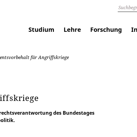
Studium
Lehre
Forschung
I
ntsvorbehalt für Angriffskriege
iffskriege
errechtsverantwortung des Bundestages
litik.