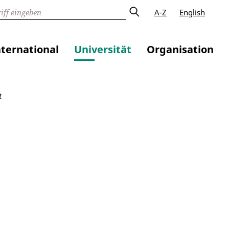
A-Z
English
nternational
Universität
Organisation
t