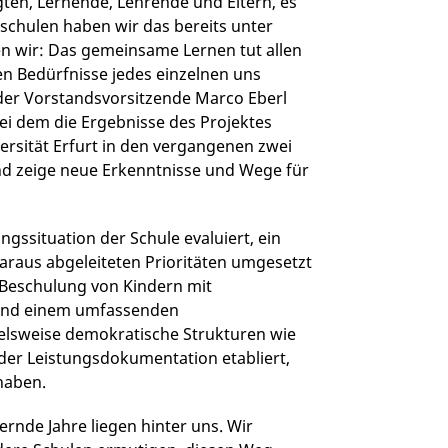
gten, Lernende, Lehrende und Eltern, es
sschulen haben wir das bereits unter
en wir: Das gemeinsame Lernen tut allen
len Bedürfnisse jedes einzelnen uns
e der Vorstandsvorsitzende Marco Eberl
ei dem die Ergebnisse des Projektes
ersität Erfurt in den vergangenen zwei
nd zeige neue Erkenntnisse und Wege für
gssituation der Schule evaluiert, ein
araus abgeleiteten Prioritäten umgesetzt
e Beschulung von Kindern mit
und einem umfassenden
elsweise demokratische Strukturen wie
der Leistungsdokumentation etabliert,
haben.
ernde Jahre liegen hinter uns. Wir