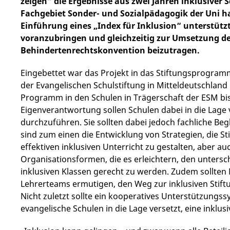
zeigen“ die Ergebnisse aus zwei Jahren inklusiver 
Fachgebiet Sonder- und Sozialpädagogik der Uni ha
Einführung eines „Index für Inklusion“ unterstützt
voranzubringen und gleichzeitig zur Umsetzung des
Behindertenrechtskonvention beizutragen.
Eingebettet war das Projekt in das Stiftungsprogram
der Evangelischen Schulstiftung in Mitteldeutschland
Programm in den Schulen in Trägerschaft der ESM bis 
Eigenverantwortung sollen Schulen dabei in die Lage 
durchzuführen. Sie sollten dabei jedoch fachliche Be
sind zum einen die Entwicklung von Strategien, die
effektiven inklusiven Unterricht zu gestalten, aber a
Organisationsformen, die es erleichtern, den untersc
inklusiven Klassen gerecht zu werden. Zudem sollten
Lehrerteams ermutigen, den Weg zur inklusiven Stift
Nicht zuletzt sollte ein kooperatives Unterstützungs
evangelische Schulen in die Lage versetzt, eine inklu