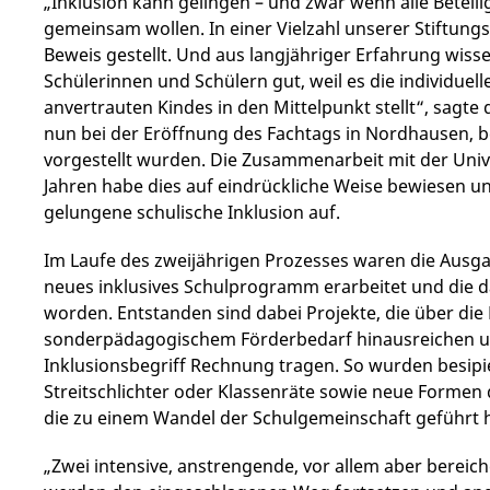
„Inklusion kann gelingen – und zwar wenn alle Beteili
gemeinsam wollen. In einer Vielzahl unserer Stiftung
Beweis gestellt. Und aus langjähriger Erfahrung wiss
Schülerinnen und Schülern gut, weil es die individuel
anvertrauten Kindes in den Mittelpunkt stellt“, sagt
nun bei der Eröffnung des Fachtags in Nordhausen, b
vorgestellt wurden. Die Zusammenarbeit mit der Univ
Jahren habe dies auf eindrückliche Weise bewiesen u
gelungene schulische Inklusion auf.
Im Laufe des zweijährigen Prozesses waren die Ausgan
neues inklusives Schulprogramm erarbeitet und die d
worden. Entstanden sind dabei Projekte, die über di
sonderpädagogischem Förderbedarf hinausreichen 
Inklusionsbegriff Rechnung tragen. So wurden besipi
Streitschlichter oder Klassenräte sowie neue Formen 
die zu einem Wandel der Schulgemeinschaft geführt 
„Zwei intensive, anstrengende, vor allem aber bereich