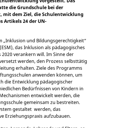
Schulentwicklung vorgestellt. Das
tte die Grundschule bei der
, mit dem Ziel, die Schulentwicklung
 Artikels 24 der UN-
m „Inklusion und Bildungsgerechtigkeit“
 (ESM), das Inklusion als pädagogisches
2020 verankern will. Im Sinne der
versetzt werden, den Prozess selbsttätig
gleitung erhalten. Ziele des Programms
 Stiftungsschulen anwenden können, um
uch die Entwicklung pädagogischer
hiedlichen Bedürfnissen von Kindern in
 Mechanismen entwickelt werden, die
ungsschule gemeinsam zu bestreiten.
system gestaltet werden, das
sive Erziehungspraxis aufzubauen.