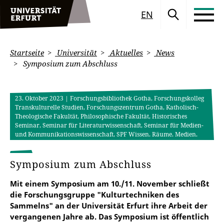
EN
Startseite
Universität
Aktuelles
News
Symposium zum Abschluss
23. Oktober 2023
| Forschungsbibliothek Gotha, Forschungskolleg
Transkulturelle Studien, Forschungszentrum Gotha, Katholisch-
Theologische Fakultät, Philosophische Fakultät, Historisches
Seminar, Seminar für Literaturwissenschaft, Seminar für Medien-
und Kommunikationswissenschaft, SPF Wissen. Räume. Medien.
Symposium zum Abschluss
Mit einem Symposium am 10./11. November schließt
die Forschungsgruppe "Kulturtechniken des
Sammelns" an der Universität Erfurt ihre Arbeit der
vergangenen Jahre ab. Das Symposium ist öffentlich