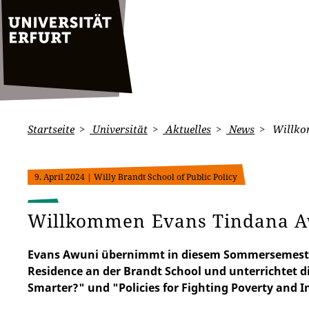
Startseite
Universität
Aktuelles
News
Willko
9. April 2024
| Willy Brandt School of Public Policy
Willkommen Evans Tindana A
Evans Awuni übernimmt in diesem Sommersemester
Residence an der Brandt School und unterrichtet d
Smarter?" und "Policies for Fighting Poverty and I