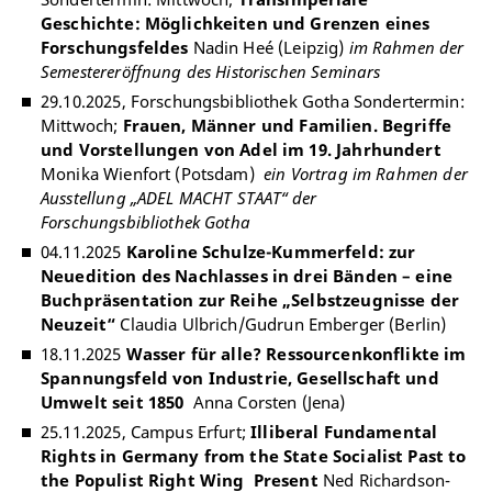
Geschichte: Möglichkeiten und Grenzen eines
Forschungsfeldes
Nadin Heé (Leipzig)
im Rahmen der
Semestereröffnung des Historischen Seminars
29.10.2025, Forschungsbibliothek Gotha Sondertermin:
Mittwoch;
Frauen, Männer und Familien. Begriffe
und Vorstellungen von Adel im 19. Jahrhundert
Monika Wienfort (Potsdam)
ein Vortrag im Rahmen der
Ausstellung „ADEL MACHT STAAT“ der
Forschungsbibliothek Gotha
04.11.2025
Karoline Schulze-Kummerfeld: zur
Neuedition des Nachlasses in drei Bänden – eine
Buchpräsentation zur Reihe „Selbstzeugnisse der
Neuzeit“
Claudia Ulbrich/Gudrun Emberger (Berlin)
18.11.2025
Wasser für alle? Ressourcenkonflikte im
Spannungsfeld von Industrie, Gesellschaft und
Umwelt seit 1850
Anna Corsten (Jena)
25.11.2025, Campus Erfurt;
Illiberal Fundamental
Rights in Germany from the State Socialist Past to
the Populist Right Wing Present
Ned Richardson-