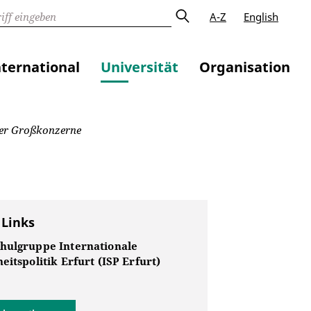
A-Z
English
nternational
Universität
Organisation
der Großkonzerne
 Links
hulgruppe Internationale
eitspolitik Erfurt (ISP Erfurt)