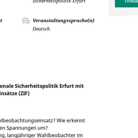
Sicherheitspolitik Erfurt
Termin
t
Veranstaltungssprache(n)
Deutsch
nale Sicherheitspolitik Erfurt mit
nsätze (ZIF)
ahlbeobachtungseinsatz? Wie erkennt
chen Spannungen um?
ung, langjähriger Wahlbeobachter im