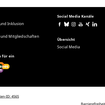
Social Media Kanäle
 und Inklusion
e und Mitgliedschaften
Übersicht
Social Media
n für ein
ten-ID: 4565
Barrierefreihe