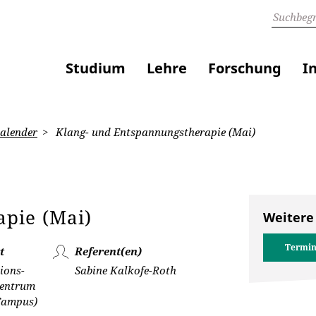
Studium
Lehre
Forschung
I
alender
Klang- und Entspannungstherapie (Mai)
pie (Mai)
Weitere
Termin
t
Referent(en)
ions-
Sabine Kalkofe-Roth
zentrum
(Campus)