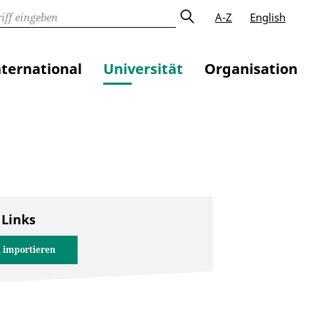
A-Z
English
nternational
Universität
Organisation
 Links
 importieren