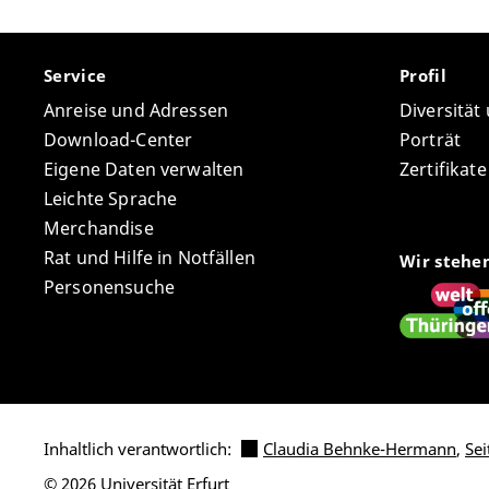
Service
Profil
Anreise und Adressen
Diversität
Download-Center
Porträt
Eigene Daten verwalten
Zertifikat
Leichte Sprache
Merchandise
Rat und Hilfe in Notfällen
Wir stehe
Personensuche
Inhaltlich verantwortlich:
Claudia Behnke-Hermann
,
Sei
© 2026 Universität Erfurt